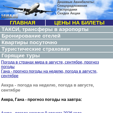
Дешевые Авиабилеты:
Спецпредложения
Распродажи
Скидки Акции
ГЛАВНАЯ
ЦЕНЫ НА БИЛЕТЫ
ТАКСИ, трансферы в аэропорты
Бронирование отелей
Квартиры посуточно
Туристические страховки
Горящие туры
Погода в странах мира в августе, сентябре, прогноз
погоды
Гана - прогноз погоды на неделю, погода в августе,
сентябре
Аккра - погода на неделю, погода в августе,
сентябре
Аккра, Гана - прогноз погоды на завтра: