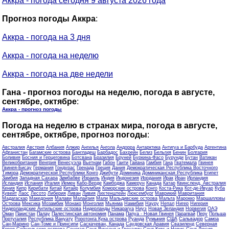
Аккра - погода сегодня 9 августа 2026 года
Прогноз погоды Аккра
:
Аккра - погода на 3 дня
Аккра - погода на неделю
Аккра - погода на две недели
Гана - прогноз погоды на неделю, погода в августе,
сентябре, октябре
:
Аккра - прогноз погоды
Погода на неделю в странах мира, погода в августе,
сентябре, октябре, прогноз погоды
:
Австралия
Австрия
Албания
Алжир
Ангилья
Ангола
Андорра
Антарктика
Антигуа и Барбуда
Аргентина
Афганистан
Багамские острова
Бангладеш
Барбадос
Бахрейн
Белиз
Бельгия
Бенин
Болгария
Боливия
Босния и Герцеговина
Ботсвана
Бразилия
Бруней
Буркина-Фасо
Бурунди
Бутан
Ватикан
Великобритания
Венгрия
Венесуэла
Вьетнам
Габон
Гаити
Гайана
Гамбия
Гана
Гватемала
Гвинея
Гвинея-Бисау
Германия
Гондурас
Гренада
Греция
Дания
Демократическая Республика Восточного
Тимора
Демократической Республики Конго
Джибути
Доминика
Доминиканская Республика
Египет
Замбия
Западная Сахара
Зимбабве
Израиль
Индия
Индонезия
Иордания
Ирак
Иран
Ирландия
Исландия
Испания
Италия
Йемен
Кабо-Верде
Камбоджа
Камерун
Канада
Катар
Квинсленд, Австралия
Кения
Кипр
Кирибати
Китай
Китайр
Колумбия
Коморские острова
Конго
Коста-Рика
Кот-де-Ивуар
Куба
Кувейт
Лаос
Лесото
Либерия
Ливан
Ливия
Лихтенштейн
Люксембург
Маврикий
Мавритания
Мадагаскар
Македония
Малави
Малайзия
Мали
Мальдивские острова
Мальта
Марокко
Маршалловы
Острова
Мексика
Мозамбик
Монако
Монголия
Мьянма
Намибия
Науру
Непал
Нигер
Нигерия
Нидерландские Антильские острова
Нидерланды
Никарагуа
Ниуэ
Новая Зеландия
Норвегия
ОАЭ
Оман
Пакистан
Палау
Палестинская автономия
Панама
Папуа - Новая Гвинея
Парагвай
Перу
Польша
Португалия
Республика Вануату
Роротонга Кука острова
Руанда
Румыния
США
Сальвадор
Самоа
Сан-Марино
Сан-Томе и Принсипи
Саскачеван, Канада
Саудовская Аравия
Свазиленд
Северная