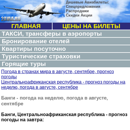
Дешевые Авиабилеты:
Спецпредложения
Распродажи
Скидки Акции
ГЛАВНАЯ
ЦЕНЫ НА БИЛЕТЫ
ТАКСИ, трансферы в аэропорты
Бронирование отелей
Квартиры посуточно
Туристические страховки
Горящие туры
Погода в странах мира в августе, сентябре, прогноз
погоды
Центральноафриканская республика - прогноз погоды на
неделю, погода в августе, сентябре
Банги - погода на неделю, погода в августе,
сентябре
Банги, Центральноафриканская республика - прогноз
погоды на завтра: