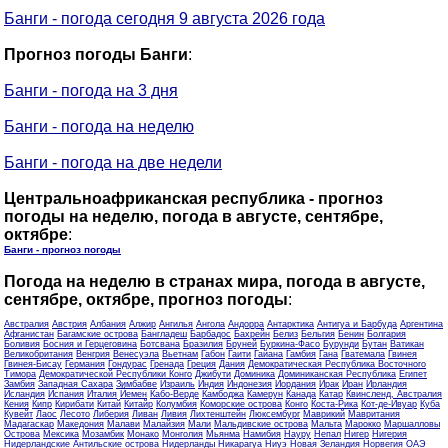
Банги - погода сегодня 9 августа 2026 года
Прогноз погоды Банги
:
Банги - погода на 3 дня
Банги - погода на неделю
Банги - погода на две недели
Центральноафриканская республика - прогноз
погоды на неделю, погода в августе, сентябре,
октябре
:
Банги - прогноз погоды
Погода на неделю в странах мира, погода в августе,
сентябре, октябре, прогноз погоды
:
Австралия
Австрия
Албания
Алжир
Ангилья
Ангола
Андорра
Антарктика
Антигуа и Барбуда
Аргентина
Афганистан
Багамские острова
Бангладеш
Барбадос
Бахрейн
Белиз
Бельгия
Бенин
Болгария
Боливия
Босния и Герцеговина
Ботсвана
Бразилия
Бруней
Буркина-Фасо
Бурунди
Бутан
Ватикан
Великобритания
Венгрия
Венесуэла
Вьетнам
Габон
Гаити
Гайана
Гамбия
Гана
Гватемала
Гвинея
Гвинея-Бисау
Германия
Гондурас
Гренада
Греция
Дания
Демократическая Республика Восточного
Тимора
Демократической Республики Конго
Джибути
Доминика
Доминиканская Республика
Египет
Замбия
Западная Сахара
Зимбабве
Израиль
Индия
Индонезия
Иордания
Ирак
Иран
Ирландия
Исландия
Испания
Италия
Йемен
Кабо-Верде
Камбоджа
Камерун
Канада
Катар
Квинсленд, Австралия
Кения
Кипр
Кирибати
Китай
Китайр
Колумбия
Коморские острова
Конго
Коста-Рика
Кот-де-Ивуар
Куба
Кувейт
Лаос
Лесото
Либерия
Ливан
Ливия
Лихтенштейн
Люксембург
Маврикий
Мавритания
Мадагаскар
Македония
Малави
Малайзия
Мали
Мальдивские острова
Мальта
Марокко
Маршалловы
Острова
Мексика
Мозамбик
Монако
Монголия
Мьянма
Намибия
Науру
Непал
Нигер
Нигерия
Нидерландские Антильские острова
Нидерланды
Никарагуа
Ниуэ
Новая Зеландия
Норвегия
ОАЭ