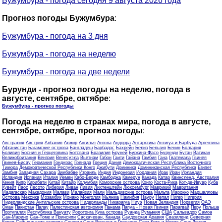
Бужумбура - погода сегодня 9 августа 2026 года
Прогноз погоды Бужумбура
:
Бужумбура - погода на 3 дня
Бужумбура - погода на неделю
Бужумбура - погода на две недели
Бурунди - прогноз погоды на неделю, погода в
августе, сентябре, октябре
:
Бужумбура - прогноз погоды
Погода на неделю в странах мира, погода в августе,
сентябре, октябре, прогноз погоды
:
Австралия
Австрия
Албания
Алжир
Ангилья
Ангола
Андорра
Антарктика
Антигуа и Барбуда
Аргентина
Афганистан
Багамские острова
Бангладеш
Барбадос
Бахрейн
Белиз
Бельгия
Бенин
Болгария
Боливия
Босния и Герцеговина
Ботсвана
Бразилия
Бруней
Буркина-Фасо
Бурунди
Бутан
Ватикан
Великобритания
Венгрия
Венесуэла
Вьетнам
Габон
Гаити
Гайана
Гамбия
Гана
Гватемала
Гвинея
Гвинея-Бисау
Германия
Гондурас
Гренада
Греция
Дания
Демократическая Республика Восточного
Тимора
Демократической Республики Конго
Джибути
Доминика
Доминиканская Республика
Египет
Замбия
Западная Сахара
Зимбабве
Израиль
Индия
Индонезия
Иордания
Ирак
Иран
Ирландия
Исландия
Испания
Италия
Йемен
Кабо-Верде
Камбоджа
Камерун
Канада
Катар
Квинсленд, Австралия
Кения
Кипр
Кирибати
Китай
Китайр
Колумбия
Коморские острова
Конго
Коста-Рика
Кот-де-Ивуар
Куба
Кувейт
Лаос
Лесото
Либерия
Ливан
Ливия
Лихтенштейн
Люксембург
Маврикий
Мавритания
Мадагаскар
Македония
Малави
Малайзия
Мали
Мальдивские острова
Мальта
Марокко
Маршалловы
Острова
Мексика
Мозамбик
Монако
Монголия
Мьянма
Намибия
Науру
Непал
Нигер
Нигерия
Нидерландские Антильские острова
Нидерланды
Никарагуа
Ниуэ
Новая Зеландия
Норвегия
ОАЭ
Оман
Пакистан
Палау
Палестинская автономия
Панама
Папуа - Новая Гвинея
Парагвай
Перу
Польша
Португалия
Республика Вануату
Роротонга Кука острова
Руанда
Румыния
США
Сальвадор
Самоа
Сан-Марино
Сан-Томе и Принсипи
Саскачеван, Канада
Саудовская Аравия
Свазиленд
Северная