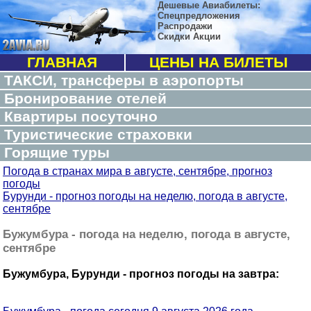
Дешевые Авиабилеты:
Спецпредложения
Распродажи
Скидки Акции
ГЛАВНАЯ
ЦЕНЫ НА БИЛЕТЫ
ТАКСИ, трансферы в аэропорты
Бронирование отелей
Квартиры посуточно
Туристические страховки
Горящие туры
Погода в странах мира в августе, сентябре, прогноз
погоды
Бурунди - прогноз погоды на неделю, погода в августе,
сентябре
Бужумбура - погода на неделю, погода в августе,
сентябре
Бужумбура, Бурунди - прогноз погоды на завтра: