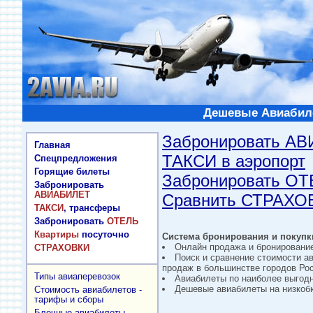
Дешевые Авиабиле
Забронировать А
Главная
ТАКСИ в аэропорт
Спецпредложения
Горящие билеты
Забронировать О
Забронировать
АВИАБИЛЕТ
Сравнить СТРАХО
ТАКСИ
, трансферы
Забронировать
ОТЕЛЬ
Квартиры
посуточно
Система бронирования и покупки
Онлайн продажа и бронировани
СТРАХОВКИ
Поиск и сравнение стоимости а
продаж в большинстве городов Рос
Типы авиаперевозок
Авиабилеты по наиболее выгод
Дешевые авиабилеты на низкобю
Стоимость авиабилетов -
тарифы и сборы
Блочные авиабилеты