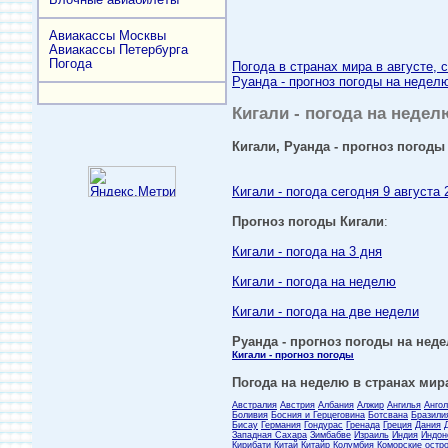
Авиакассы Москвы
Авиакассы Петербурга
Погода
Погода в странах мира в августе, 
Руанда - прогноз погоды на неделю
Кигали - погода на недел
Кигали, Руанда - прогноз погоды 
Кигали - погода сегодня 9 августа 
Прогноз погоды Кигали
:
Кигали - погода на 3 дня
Кигали - погода на неделю
Кигали - погода на две недели
Руанда - прогноз погоды на неде
Кигали - прогноз погоды
Погода на неделю в странах мира
Австралия
Австрия
Албания
Алжир
Ангилья
Анго
Боливия
Босния и Герцеговина
Ботсвана
Бразили
Бисау
Германия
Гондурас
Гренада
Греция
Дания
Западная Сахара
Зимбабве
Израиль
Индия
Индон
Кирибати
Китай
Китайр
Колумбия
Коморские остр