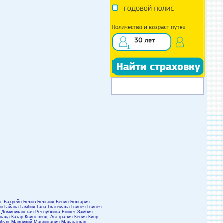
с
Бахрейн
Белиз
Бельгия
Бенин
Болгария
ти
Гайана
Гамбия
Гана
Гватемала
Гвинея
Гвинея-
Доминиканская Республика
Египет
Замбия
нада
Катар
Квинсленд, Австралия
Кения
Кипр
бург
Маврикий
Мавритания
Мадагаскар