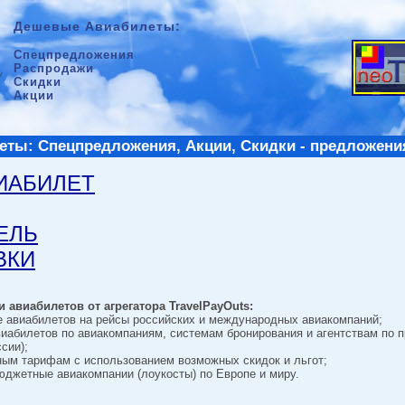
Дешевые Авиабилеты:
Спецпредложения
Распродажи
Скидки
Акции
ты: Спецпредложения, Акции, Скидки - предложени
ВИАБИЛЕТ
ТЕЛЬ
ВКИ
 авиабилетов от агрегатора TravelPayOuts:
е авиабилетов на рейсы российских и международных авиакомпаний;
виабилетов по авиакомпаниям, системам бронирования и агентствам по 
сии);
ным тарифам с использованием возможных скидок и льгот;
джетные авиакомпании (лоукосты) по Европе и миру.