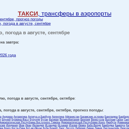
ТАКСИ
, трансферы в аэропорты
сентябре, прогноз погоды
, погода в августе, сентябре
ю, погода в августе, сентябре
на завтра:
2026 года
лю, погода в августе, сентябре, октябре
:
, погода в августе, сентябре, октябре, прогноз погоды
:
ла
Андорра
Антарктика
Антигуа и Барбуда
Аргентина
Афганистан
Багамские острова
Бангладеш
Барбадо
я
Бруней
Буркина-Фасо
Бурунди
Бутан
Ватикан
Великобритания
Венгрия
Венесуэла
Вьетнам
Габон
Гаи
Демократическая Республика Восточного Тимора
Демократической Республики Конго
Джибути
Доминика
езия
Иордания
Ирак
Иран
Ирландия
Исландия
Испания
Италия
Йемен
Кабо-Верде
Камбоджа
Камерун
Ка
ова
Конго
Коста-Рика
Кот-де-Ивуар
Куба
Кувейт
Лаос
Лесото
Либерия
Ливан
Ливия
Лихтенштейн
Люксем