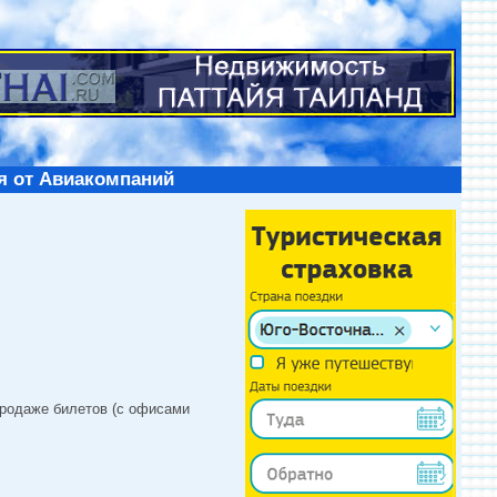
я от Авиакомпаний
продаже билетов (с офисами