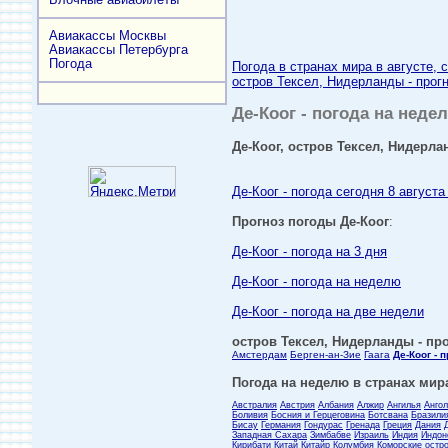
Авиакассы Москвы
Авиакассы Петербурга
Погода
Погода в странах мира в августе, 
остров Тексел, Нидерланды - прогн
Де-Коог - погода на недел
Де-Коог, остров Тексел, Нидерла
Де-Коог - погода сегодня 8 августа
Прогноз погоды Де-Коог
:
Де-Коог - погода на 3 дня
Де-Коог - погода на неделю
Де-Коог - погода на две недели
остров Тексел, Нидерланды - про
Амстердам
Берген-ан-Зие
Гаага
Де-Коог - 
Погода на неделю в странах мира
Австралия
Австрия
Албания
Алжир
Ангилья
Анго
Боливия
Босния и Герцеговина
Ботсвана
Бразили
Бисау
Германия
Гондурас
Гренада
Греция
Дания
Западная Сахара
Зимбабве
Израиль
Индия
Индон
Кирибати
Китай
Китайр
Колумбия
Коморские остр