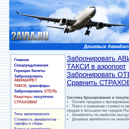
Дешевые Авиабиле
Забронировать А
Главная
ТАКСИ в аэропорт
Спецпредложения
Горящие билеты
Забронировать О
Забронировать
АВИАБИЛЕТ
Сравнить СТРАХО
ТАКСИ
, трансферы
Забронировать
ОТЕЛЬ
Квартиры
посуточно
Система бронирования и покупки
Онлайн продажа и бронировани
СТРАХОВКИ
Поиск и сравнение стоимости а
продаж в большинстве городов Рос
Типы авиаперевозок
Авиабилеты по наиболее выгод
Дешевые авиабилеты на низкобю
Стоимость авиабилетов -
тарифы и сборы
Блочные авиабилеты