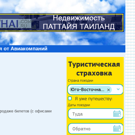
я от Авиакомпаний
продаже билетов (с офисами