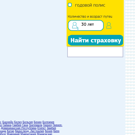
с
Бахрейн
Белиз
Бельгия
Бенин
Болгария
ти
Гайана
Гамбия
Гана
Гватемала
Гвинея
Гвинея-
Доминиканская Республика
Египет
Замбия
нада
Катар
Квинсленд, Австралия
Кения
Кипр
бург
Маврикий
Мавритания
Мадагаскар