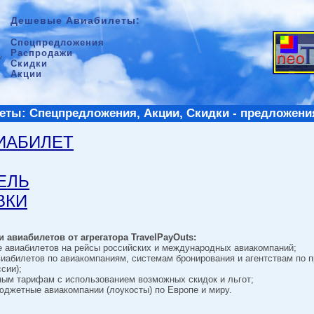
Дешевые Авиабилеты:
Спецпредложения
Распродажи
Скидки
Акции
ты: Спецпредложения, Акции, Скидки - предложени
ВИАБИЛЕТ
ТЕЛЬ
ВКИ
 авиабилетов от агрегатора TravelPayOuts:
е авиабилетов на рейсы российских и международных авиакомпаний;
виабилетов по авиакомпаниям, системам бронирования и агентствам по 
сии);
ным тарифам с использованием возможных скидок и льгот;
джетные авиакомпании (лоукосты) по Европе и миру.