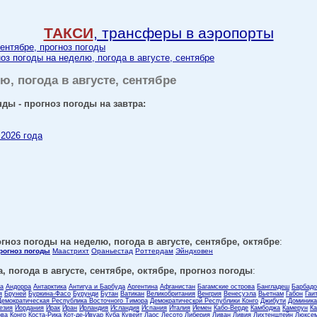
ТАКСИ
, трансферы в аэропорты
сентябре, прогноз погоды
оз погоды на неделю, погода в августе, сентябре
ю, погода в августе, сентябре
нды - прогноз погоды на завтра:
 2026 года
гноз погоды на неделю, погода в августе, сентябре, октябре
:
прогноз погоды
Маастрихт
Ораньестад
Роттердам
Эйндховен
, погода в августе, сентябре, октябре, прогноз погоды
:
ла
Андорра
Антарктика
Антигуа и Барбуда
Аргентина
Афганистан
Багамские острова
Бангладеш
Барбадо
я
Бруней
Буркина-Фасо
Бурунди
Бутан
Ватикан
Великобритания
Венгрия
Венесуэла
Вьетнам
Габон
Гаи
Демократическая Республика Восточного Тимора
Демократической Республики Конго
Джибути
Доминика
езия
Иордания
Ирак
Иран
Ирландия
Исландия
Испания
Италия
Йемен
Кабо-Верде
Камбоджа
Камерун
Ка
ова
Конго
Коста-Рика
Кот-де-Ивуар
Куба
Кувейт
Лаос
Лесото
Либерия
Ливан
Ливия
Лихтенштейн
Люксем