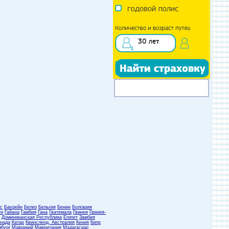
с
Бахрейн
Белиз
Бельгия
Бенин
Болгария
ти
Гайана
Гамбия
Гана
Гватемала
Гвинея
Гвинея-
Доминиканская Республика
Египет
Замбия
нада
Катар
Квинсленд, Австралия
Кения
Кипр
бург
Маврикий
Мавритания
Мадагаскар