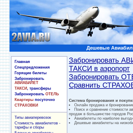
Дешевые Авиабиле
Забронировать А
Главная
ТАКСИ в аэропорт
Спецпредложения
Горящие билеты
Забронировать О
Забронировать
АВИАБИЛЕТ
Сравнить СТРАХО
ТАКСИ
, трансферы
Забронировать
ОТЕЛЬ
Квартиры
посуточно
Система бронирования и покупки
Онлайн продажа и бронировани
СТРАХОВКИ
Поиск и сравнение стоимости а
продаж в большинстве городов Рос
Типы авиаперевозок
Авиабилеты по наиболее выгод
Дешевые авиабилеты на низкобю
Стоимость авиабилетов -
тарифы и сборы
Блочные авиабилеты