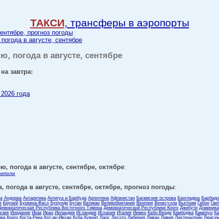
ТАКСИ
, трансферы в аэропорты
сентябре, прогноз погоды
 погода в августе, сентябре
ю, погода в августе, сентябре
на завтра:
 2026 года
ю, погода в августе, сентябре, октябре
:
риполи
, погода в августе, сентябре, октябре, прогноз погоды
:
ла
Андорра
Антарктика
Антигуа и Барбуда
Аргентина
Афганистан
Багамские острова
Бангладеш
Барбадо
я
Бруней
Буркина-Фасо
Бурунди
Бутан
Ватикан
Великобритания
Венгрия
Венесуэла
Вьетнам
Габон
Гаи
Демократическая Республика Восточного Тимора
Демократической Республики Конго
Джибути
Доминика
езия
Иордания
Ирак
Иран
Ирландия
Исландия
Испания
Италия
Йемен
Кабо-Верде
Камбоджа
Камерун
Ка
ова
Конго
Коста-Рика
Кот-де-Ивуар
Куба
Кувейт
Лаос
Лесото
Либерия
Ливан
Ливия
Лихтенштейн
Люксем