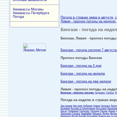
Авиакассы Москвы
Авиакассы Петербурга
Погода
Погода в странах мира в августе, 
Ливия - прогноз погоды на неделю,
Бенгази - погода на недел
Бенгази, Ливия - прогноз погоды 
Бенгази - погода сегодня 7 августа
Прогноз погоды Бенгази
:
Бенгази - погода на 3 дня
Бенгази - погода на неделю
Бенгази - погода на две недели
Ливия - прогноз погоды на недел
Бенгази - прогноз погоды
Гадамес
Себха
Т
Погода на неделю в странах мира
Австралия
Австрия
Албания
Алжир
Ангилья
Анго
Боливия
Босния и Герцеговина
Ботсвана
Бразили
Бисау
Германия
Гондурас
Гренада
Греция
Дания
Западная Сахара
Зимбабве
Израиль
Индия
Индон
Кирибати
Китай
Китайр
Колумбия
Коморские остр