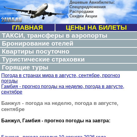
Дешевые Авиабилеты:
Спецпредложения
Распродажи
Скидки Акции
ГЛАВНАЯ
ЦЕНЫ НА БИЛЕТЫ
ТАКСИ, трансферы в аэропорты
Бронирование отелей
Квартиры посуточно
Туристические страховки
Горящие туры
Погода в странах мира в августе, сентябре, прогноз
погоды
Гамбия - прогноз погоды на неделю, погода в августе,
сентябре
Банжул - погода на неделю, погода в августе,
сентябре
Банжул, Гамбия - прогноз погоды на завтра: