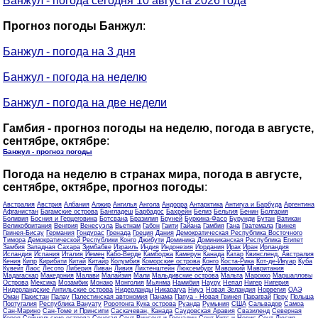
Банжул - погода сегодня 10 августа 2026 года
Прогноз погоды Банжул
:
Банжул - погода на 3 дня
Банжул - погода на неделю
Банжул - погода на две недели
Гамбия - прогноз погоды на неделю, погода в августе,
сентябре, октябре
:
Банжул - прогноз погоды
Погода на неделю в странах мира, погода в августе,
сентябре, октябре, прогноз погоды
:
Австралия
Австрия
Албания
Алжир
Ангилья
Ангола
Андорра
Антарктика
Антигуа и Барбуда
Аргентина
Афганистан
Багамские острова
Бангладеш
Барбадос
Бахрейн
Белиз
Бельгия
Бенин
Болгария
Боливия
Босния и Герцеговина
Ботсвана
Бразилия
Бруней
Буркина-Фасо
Бурунди
Бутан
Ватикан
Великобритания
Венгрия
Венесуэла
Вьетнам
Габон
Гаити
Гайана
Гамбия
Гана
Гватемала
Гвинея
Гвинея-Бисау
Германия
Гондурас
Гренада
Греция
Дания
Демократическая Республика Восточного
Тимора
Демократической Республики Конго
Джибути
Доминика
Доминиканская Республика
Египет
Замбия
Западная Сахара
Зимбабве
Израиль
Индия
Индонезия
Иордания
Ирак
Иран
Ирландия
Исландия
Испания
Италия
Йемен
Кабо-Верде
Камбоджа
Камерун
Канада
Катар
Квинсленд, Австралия
Кения
Кипр
Кирибати
Китай
Китайр
Колумбия
Коморские острова
Конго
Коста-Рика
Кот-де-Ивуар
Куба
Кувейт
Лаос
Лесото
Либерия
Ливан
Ливия
Лихтенштейн
Люксембург
Маврикий
Мавритания
Мадагаскар
Македония
Малави
Малайзия
Мали
Мальдивские острова
Мальта
Марокко
Маршалловы
Острова
Мексика
Мозамбик
Монако
Монголия
Мьянма
Намибия
Науру
Непал
Нигер
Нигерия
Нидерландские Антильские острова
Нидерланды
Никарагуа
Ниуэ
Новая Зеландия
Норвегия
ОАЭ
Оман
Пакистан
Палау
Палестинская автономия
Панама
Папуа - Новая Гвинея
Парагвай
Перу
Польша
Португалия
Республика Вануату
Роротонга Кука острова
Руанда
Румыния
США
Сальвадор
Самоа
Сан-Марино
Сан-Томе и Принсипи
Саскачеван, Канада
Саудовская Аравия
Свазиленд
Северная