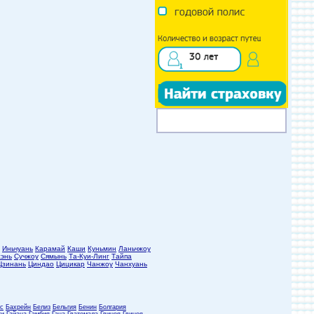
Иньчуань
Карамай
Каши
Куньмин
Ланьчжоу
энь
Сучжоу
Сямынь
Та-Куи-Линг
Тайпа
Цзинань
Циндао
Цицикар
Чанжоу
Чанхуань
с
Бахрейн
Белиз
Бельгия
Бенин
Болгария