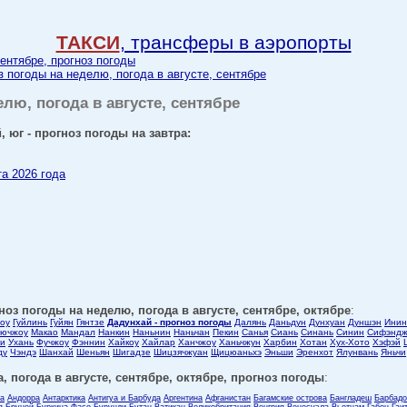
ТАКСИ
, трансферы в аэропорты
сентябре, прогноз погоды
оз погоды на неделю, погода в августе, сентябре
елю, погода в августе, сентябре
, юг - прогноз погоды на завтра:
та 2026 года
гноз погоды на неделю, погода в августе, сентябре, октябре
:
оу
Гуйлинь
Гуйян
Гянтзе
Дадунхай - прогноз погоды
Далянь
Даньдун
Дунхуан
Дуншэн
Инин
ючжоу
Макао
Мандал
Нанкин
Наньнин
Наньчан
Пекин
Санья
Сиань
Синань
Синин
Сифэндж
си
Ухань
Фучжоу
Фэннин
Хайкоу
Хайлар
Ханчжоу
Ханьчжун
Харбин
Хотан
Хух-Хото
Хэфэй
ду
Чэндэ
Шанхай
Шеньян
Шигадзе
Шицзячжуан
Щицюаньхэ
Эньши
Эренхот
Ялунвань
Яньчи
, погода в августе, сентябре, октябре, прогноз погоды
:
ла
Андорра
Антарктика
Антигуа и Барбуда
Аргентина
Афганистан
Багамские острова
Бангладеш
Барбадо