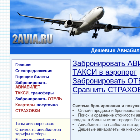
Дешевые Авиабиле
Забронировать А
Главная
ТАКСИ в аэропорт
Спецпредложения
Горящие билеты
Забронировать О
Забронировать
АВИАБИЛЕТ
Сравнить СТРАХО
ТАКСИ
, трансферы
Забронировать
ОТЕЛЬ
Квартиры
посуточно
Система бронирования и покупки
Онлайн продажа и бронировани
СТРАХОВКИ
Поиск и сравнение стоимости а
продаж в большинстве городов Рос
Типы авиаперевозок
Авиабилеты по наиболее выгод
Дешевые авиабилеты на низкобю
Стоимость авиабилетов -
тарифы и сборы
Блочные авиабилеты