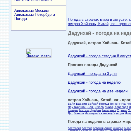
Авиакассы Москвы
Авиакассы Петербурга
Погода
Погода в странах мира в августе, 
остров Хайнань, Китай, юг - прогн
Дадунхай - погода на нед
Дадунхай, остров Хайнань, Китай
Дадунхай - погода сегодня 8 авгус
Прогноз погоды Дадунхай
:
Дадунхай - погода на 3 дня
Дадунхай - погода на неделю
Дадунхай - погода на две недели
остров Хайнань, Китай, юг - про
Байи
Баодин
Бейхай
Голмуд
Гонконг
Гуанчж
Лау-Фау-Шан
Лоян
Лхаса
Лхаса, аэропорт
Л
Тингри
Тсетанг
Турфан
Тяньцзинь
Урумчи
У
Дао
Чанша
Чаньчунь
Чжэнчжоу
Чунцин
Чэн
Погода на неделю в странах мира
Австралия
Австрия
Албания
Алжир
Ангилья
Анго