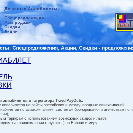
Дешевые Авиабилеты:
Спецпредложения
Распродажи
Скидки
Акции
ты: Спецпредложения, Акции, Скидки - предложени
ВИАБИЛЕТ
ТЕЛЬ
ВКИ
 авиабилетов от агрегатора TravelPayOuts:
е авиабилетов на рейсы российских и международных авиакомпаний;
виабилетов по авиакомпаниям, системам бронирования и агентствам по 
сии);
ным тарифам с использованием возможных скидок и льгот;
джетные авиакомпании (лоукосты) по Европе и миру.