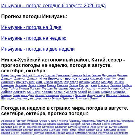
Иньчуань - погода сегодня 6 августа 2026 года
Прогноз погоды Иньчуань
:
Иньчуань - погода на 3 дня
Иньчуань - погода на неделю
Иньчуань - погода на две недели
Нинся-Хуэйский автономный район, Китай, север -
прогноз погоды на неделю, погода в августе,
сентябре, октябре
:
Байи
Баодин
Бейхай
Голмуд
Гонконг
Гуанчжоу
Гуйлинь
Гуйян
Гянтзе
Дадунхай
Далянь
Даньдун
Дунхуан
Дуншэн
Инин
Иньчуань - прогноз погоды
Карамай
Каши
Куньмин
Ланьчжоу
Лау-Фау-Шан
Лоян
Лхаса
Лхаса, аэропорт
Лючжоу
Макао
Мандал
Нанкин
Наньнин
Наньчан
Пекин
Санья
Сиань
Синань
Синин
Сифэнджэнь
Сучжоу
Сямынь
Та-Куи-
Линг
Тайпа
Тингри
Тсетанг
Турфан
Тяньцзинь
Урумчи
Уси
Ухань
Фучжоу
Фэннин
Хайкоу
Хайлар
Ханчжоу
Ханьчжун
Харбин
Хотан
Хух-Хото
Хэфэй
Цзинань
Циндао
Цицикар
Чанжоу
Чанхуань Дао
Чанша
Чаньчунь
Чжэнчжоу
Чунцин
Чэнду
Чэндэ
Шанхай
Шеньян
Шигадзе
Шицзячжуан
Щицюаньхэ
Эньши
Эренхот
Ялунвань
Яньчи
Погода на неделю в странах мира, погода в августе,
сентябре, октябре, прогноз погоды
:
Австралия
Австрия
Албания
Алжир
Ангилья
Ангола
Андорра
Антарктика
Антигуа и Барбуда
Аргентина
Афганистан
Багамские острова
Бангладеш
Барбадос
Бахрейн
Белиз
Бельгия
Бенин
Болгария
Боливия
Босния и Герцеговина
Ботсвана
Бразилия
Бруней
Буркина-Фасо
Бурунди
Бутан
Ватикан
Великобритания
Венгрия
Венесуэла
Вьетнам
Габон
Гаити
Гайана
Гамбия
Гана
Гватемала
Гвинея
Гвинея-Бисау
Германия
Гондурас
Гренада
Греция
Дания
Демократическая Республика Восточного