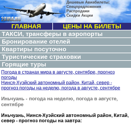
Дешевые Авиабилеты:
Спецпредложения
Распродажи
Скидки Акции
ГЛАВНАЯ
ЦЕНЫ НА БИЛЕТЫ
ТАКСИ, трансферы в аэропорты
Бронирование отелей
Квартиры посуточно
Туристические страховки
Горящие туры
Погода в странах мира в августе, сентябре, прогноз
погоды
Нинся-Хуэйский автономный район, Китай, север -
прогноз погоды на неделю, погода в августе, сентябре
Иньчуань - погода на неделю, погода в августе,
сентябре
Иньчуань, Нинся-Хуэйский автономный район, Китай,
север - прогноз погоды на завтра: