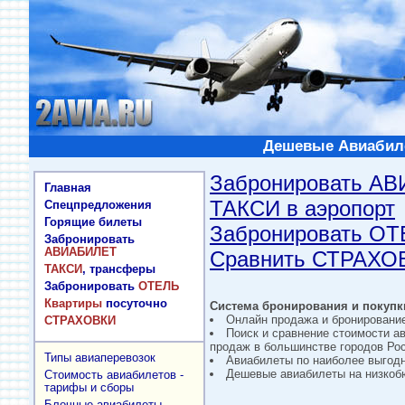
Дешевые Авиабиле
Забронировать А
Главная
ТАКСИ в аэропорт
Спецпредложения
Горящие билеты
Забронировать О
Забронировать
АВИАБИЛЕТ
Сравнить СТРАХО
ТАКСИ
, трансферы
Забронировать
ОТЕЛЬ
Квартиры
посуточно
Система бронирования и покупки
Онлайн продажа и бронировани
СТРАХОВКИ
Поиск и сравнение стоимости а
продаж в большинстве городов Рос
Типы авиаперевозок
Авиабилеты по наиболее выгод
Дешевые авиабилеты на низкобю
Стоимость авиабилетов -
тарифы и сборы
Блочные авиабилеты