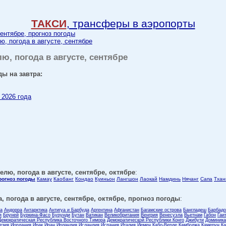
ТАКСИ
, трансферы в аэропорты
сентябре, прогноз погоды
ю, погода в августе, сентябре
лю, погода в августе, сентябре
ды на завтра:
 2026 года
елю, погода в августе, сентябре, октябре
:
прогноз погоды
Камау
Каобанг
Кондао
Куиньон
Лангшон
Лаокай
Намдинь
Нячанг
Сапа
Тхан
, погода в августе, сентябре, октябре, прогноз погоды
:
ла
Андорра
Антарктика
Антигуа и Барбуда
Аргентина
Афганистан
Багамские острова
Бангладеш
Барбадо
я
Бруней
Буркина-Фасо
Бурунди
Бутан
Ватикан
Великобритания
Венгрия
Венесуэла
Вьетнам
Габон
Гаи
Демократическая Республика Восточного Тимора
Демократической Республики Конго
Джибути
Доминика
езия
Иордания
Ирак
Иран
Ирландия
Исландия
Испания
Италия
Йемен
Кабо-Верде
Камбоджа
Камерун
Ка