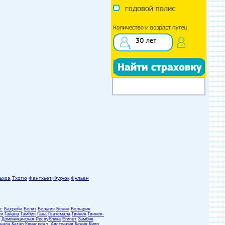
ьхоа
Тхотю
Фантхьет
Фукуок
Фульен
с
Бахрейн
Белиз
Бельгия
Бенин
Болгария
ти
Гайана
Гамбия
Гана
Гватемала
Гвинея
Гвинея-
Доминиканская Республика
Египет
Замбия
нада
Катар
Квинсленд, Австралия
Кения
Кипр