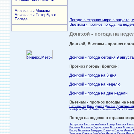
Авиакассы Москвы
Авиакассы Петербурга
Погода
Погода в странах мира в августе, 
Вьетнам - прогноз погоды на недел
Донгхой - погода на неде
Донгхой, Вьетнам - прогноз пого
Донгхой - погода сегодня 9 августа
Прогноз погоды Донгхой
:
Донгхой - погода на 3 дня
Донгхой - погода на неделю
Донгхой - погода на две недели
Вьетнам - прогноз погоды на нед
Батьлонгви
Винь
Далат
Дананг
Донгхой - 
Хайфон
Ханой
Хойан
Хошимин
Хюэ
Шонла
Погода на неделю в странах мира
Австралия
Австрия
Албания
Алжир
Ангилья
Анго
Боливия
Босния и Герцеговина
Ботсвана
Бразили
Бисау
Германия
Гондурас
Гренада
Греция
Дания
Западная Сахара
Зимбабве
Израиль
Индия
Индон