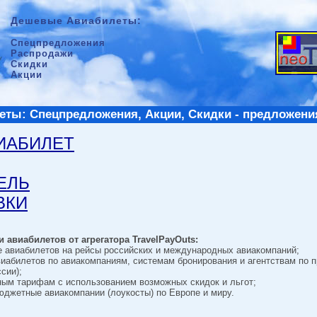
Дешевые Авиабилеты:
Спецпредложения
Распродажи
Скидки
Акции
ты: Спецпредложения, Акции, Скидки - предложени
ВИАБИЛЕТ
ТЕЛЬ
ВКИ
 авиабилетов от агрегатора TravelPayOuts:
е авиабилетов на рейсы российских и международных авиакомпаний;
виабилетов по авиакомпаниям, системам бронирования и агентствам по 
сии);
ным тарифам с использованием возможных скидок и льгот;
джетные авиакомпании (лоукосты) по Европе и миру.