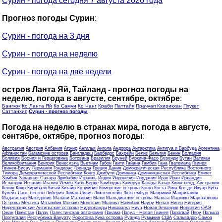
Сурин - погода сегодня 7 августа 2026 года
Прогноз погоды Сурин
:
Сурин - погода на 3 дня
Сурин - погода на неделю
Сурин - погода на две недели
остров Ланта Яй, Тайланд - прогноз погоды на
неделю, погода в августе, сентябре, октябре
:
Бангкок
Ко Ланта Яй
Ко Самуи
Ко Чанг
Краби
Паттайя
Прачуап Кхирикхан
Пхукет
Саттанхип
Сурин - прогноз погоды
Погода на неделю в странах мира, погода в августе,
сентябре, октябре, прогноз погоды
:
Австралия
Австрия
Албания
Алжир
Ангилья
Ангола
Андорра
Антарктика
Антигуа и Барбуда
Аргентина
Афганистан
Багамские острова
Бангладеш
Барбадос
Бахрейн
Белиз
Бельгия
Бенин
Болгария
Боливия
Босния и Герцеговина
Ботсвана
Бразилия
Бруней
Буркина-Фасо
Бурунди
Бутан
Ватикан
Великобритания
Венгрия
Венесуэла
Вьетнам
Габон
Гаити
Гайана
Гамбия
Гана
Гватемала
Гвинея
Гвинея-Бисау
Германия
Гондурас
Гренада
Греция
Дания
Демократическая Республика Восточного
Тимора
Демократической Республики Конго
Джибути
Доминика
Доминиканская Республика
Египет
Замбия
Западная Сахара
Зимбабве
Израиль
Индия
Индонезия
Иордания
Ирак
Иран
Ирландия
Исландия
Испания
Италия
Йемен
Кабо-Верде
Камбоджа
Камерун
Канада
Катар
Квинсленд, Австралия
Кения
Кипр
Кирибати
Китай
Китайр
Колумбия
Коморские острова
Конго
Коста-Рика
Кот-де-Ивуар
Куба
Кувейт
Лаос
Лесото
Либерия
Ливан
Ливия
Лихтенштейн
Люксембург
Маврикий
Мавритания
Мадагаскар
Македония
Малави
Малайзия
Мали
Мальдивские острова
Мальта
Марокко
Маршалловы
Острова
Мексика
Мозамбик
Монако
Монголия
Мьянма
Намибия
Науру
Непал
Нигер
Нигерия
Нидерландские Антильские острова
Нидерланды
Никарагуа
Ниуэ
Новая Зеландия
Норвегия
ОАЭ
Оман
Пакистан
Палау
Палестинская автономия
Панама
Папуа - Новая Гвинея
Парагвай
Перу
Польша
Португалия
Республика Вануату
Роротонга Кука острова
Руанда
Румыния
США
Сальвадор
Самоа