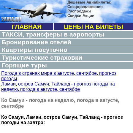
Дешевые Авиабилеты:
Спецпредложения
Распродажи
Скидки Акции
ГЛАВНАЯ
ЦЕНЫ НА БИЛЕТЫ
ТАКСИ, трансферы в аэропорты
Бронирование отелей
Квартиры посуточно
Туристические страховки
Горящие туры
Погода в странах мира в августе, сентябре, прогноз
погоды
Ламаи, остров Самуи, Тайланд - прогноз погоды на
неделю, погода в августе, сентябре
Ко Самуи - погода на неделю, погода в августе,
сентябре
Ко Самуи, Ламаи, остров Самуи, Тайланд - прогноз
погоды на завтра: