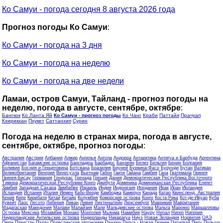
Ко Самуи - погода сегодня 8 августа 2026 года
Прогноз погоды Ко Самуи
:
Ко Самуи - погода на 3 дня
Ко Самуи - погода на неделю
Ко Самуи - погода на две недели
Ламаи, остров Самуи, Тайланд - прогноз погоды на
неделю, погода в августе, сентябре, октябре
:
Бангкок
Ко Ланта Яй
Ко Самуи - прогноз погоды
Ко Чанг
Краби
Паттайя
Прачуап
Кхирикхан
Пхукет
Саттанхип
Сурин
Погода на неделю в странах мира, погода в августе,
сентябре, октябре, прогноз погоды
:
Австралия
Австрия
Албания
Алжир
Ангилья
Ангола
Андорра
Антарктика
Антигуа и Барбуда
Аргентина
Афганистан
Багамские острова
Бангладеш
Барбадос
Бахрейн
Белиз
Бельгия
Бенин
Болгария
Боливия
Босния и Герцеговина
Ботсвана
Бразилия
Бруней
Буркина-Фасо
Бурунди
Бутан
Ватикан
Великобритания
Венгрия
Венесуэла
Вьетнам
Габон
Гаити
Гайана
Гамбия
Гана
Гватемала
Гвинея
Гвинея-Бисау
Германия
Гондурас
Гренада
Греция
Дания
Демократическая Республика Восточного
Тимора
Демократической Республики Конго
Джибути
Доминика
Доминиканская Республика
Египет
Замбия
Западная Сахара
Зимбабве
Израиль
Индия
Индонезия
Иордания
Ирак
Иран
Ирландия
Исландия
Испания
Италия
Йемен
Кабо-Верде
Камбоджа
Камерун
Канада
Катар
Квинсленд, Австралия
Кения
Кипр
Кирибати
Китай
Китайр
Колумбия
Коморские острова
Конго
Коста-Рика
Кот-де-Ивуар
Куба
Кувейт
Лаос
Лесото
Либерия
Ливан
Ливия
Лихтенштейн
Люксембург
Маврикий
Мавритания
Мадагаскар
Македония
Малави
Малайзия
Мали
Мальдивские острова
Мальта
Марокко
Маршалловы
Острова
Мексика
Мозамбик
Монако
Монголия
Мьянма
Намибия
Науру
Непал
Нигер
Нигерия
Нидерландские Антильские острова
Нидерланды
Никарагуа
Ниуэ
Новая Зеландия
Норвегия
ОАЭ
Оман
Пакистан
Палау
Палестинская автономия
Панама
Папуа - Новая Гвинея
Парагвай
Перу
Польша