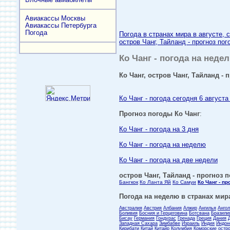
Авиакассы Москвы
Авиакассы Петербурга
Погода
Погода в странах мира в августе, 
остров Чанг, Тайланд - прогноз по
Ко Чанг - погода на недел
Ко Чанг, остров Чанг, Тайланд - 
Ко Чанг - погода сегодня 6 августа
Прогноз погоды Ко Чанг
:
Ко Чанг - погода на 3 дня
Ко Чанг - погода на неделю
Ко Чанг - погода на две недели
остров Чанг, Тайланд - прогноз 
Бангкок
Ко Ланта Яй
Ко Самуи
Ко Чанг - пр
Погода на неделю в странах мира
Австралия
Австрия
Албания
Алжир
Ангилья
Анго
Боливия
Босния и Герцеговина
Ботсвана
Бразили
Бисау
Германия
Гондурас
Гренада
Греция
Дания
Западная Сахара
Зимбабве
Израиль
Индия
Индон
Кирибати
Китай
Китайр
Колумбия
Коморские остр