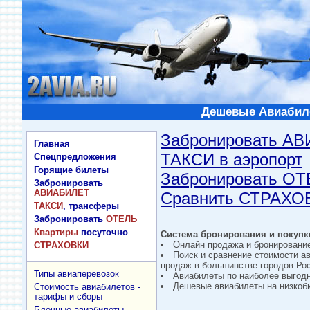
Дешевые Авиабиле
Забронировать А
Главная
ТАКСИ в аэропорт
Спецпредложения
Горящие билеты
Забронировать О
Забронировать
АВИАБИЛЕТ
Сравнить СТРАХО
ТАКСИ
, трансферы
Забронировать
ОТЕЛЬ
Квартиры
посуточно
Система бронирования и покупки
Онлайн продажа и бронировани
СТРАХОВКИ
Поиск и сравнение стоимости а
продаж в большинстве городов Рос
Типы авиаперевозок
Авиабилеты по наиболее выгод
Дешевые авиабилеты на низкобю
Стоимость авиабилетов -
тарифы и сборы
Блочные авиабилеты