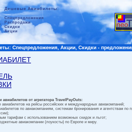
Дешевые Авиабилеты:
Спецпредложения
Распродажи
Скидки
Акции
ты: Спецпредложения, Акции, Скидки - предложени
ВИАБИЛЕТ
ТЕЛЬ
ВКИ
 авиабилетов от агрегатора TravelPayOuts:
е авиабилетов на рейсы российских и международных авиакомпаний;
виабилетов по авиакомпаниям, системам бронирования и агентствам по 
сии);
ным тарифам с использованием возможных скидок и льгот;
джетные авиакомпании (лоукосты) по Европе и миру.