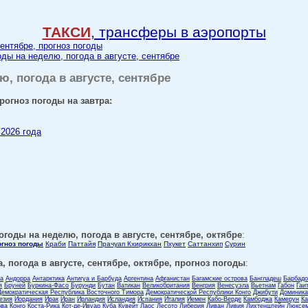
ТАКСИ
, трансферы в аэропорты
сентябре, прогноз погоды
годы на неделю, погода в августе, сентябре
ю, погода в августе, сентябре
прогноз погоды на завтра:
 2026 года
погоды на неделю, погода в августе, сентябре, октябре
:
огноз погоды
Краби
Паттайя
Прачуап Кхирикхан
Пхукет
Саттанхип
Сурин
, погода в августе, сентябре, октябре, прогноз погоды
:
ла
Андорра
Антарктика
Антигуа и Барбуда
Аргентина
Афганистан
Багамские острова
Бангладеш
Барбадо
я
Бруней
Буркина-Фасо
Бурунди
Бутан
Ватикан
Великобритания
Венгрия
Венесуэла
Вьетнам
Габон
Гаи
Демократическая Республика Восточного Тимора
Демократической Республики Конго
Джибути
Доминика
езия
Иордания
Ирак
Иран
Ирландия
Исландия
Испания
Италия
Йемен
Кабо-Верде
Камбоджа
Камерун
Ка
ова
Конго
Коста-Рика
Кот-де-Ивуар
Куба
Кувейт
Лаос
Лесото
Либерия
Ливан
Ливия
Лихтенштейн
Люксем