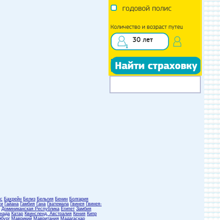
с
Бахрейн
Белиз
Бельгия
Бенин
Болгария
ти
Гайана
Гамбия
Гана
Гватемала
Гвинея
Гвинея-
Доминиканская Республика
Египет
Замбия
нада
Катар
Квинсленд, Австралия
Кения
Кипр
бург
Маврикий
Мавритания
Мадагаскар