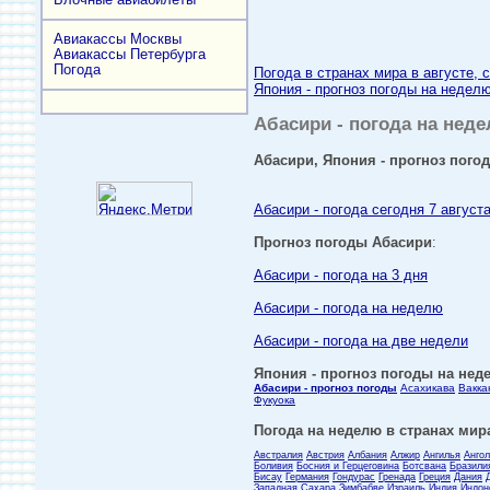
Авиакассы Москвы
Авиакассы Петербурга
Погода
Погода в странах мира в августе, 
Япония - прогноз погоды на неделю
Абасири - погода на неде
Абасири, Япония - прогноз погод
Абасири - погода сегодня 7 август
Прогноз погоды Абасири
:
Абасири - погода на 3 дня
Абасири - погода на неделю
Абасири - погода на две недели
Япония - прогноз погоды на неде
Абасири - прогноз погоды
Асахикава
Вакка
Фукуока
Погода на неделю в странах мира
Австралия
Австрия
Албания
Алжир
Ангилья
Анго
Боливия
Босния и Герцеговина
Ботсвана
Бразили
Бисау
Германия
Гондурас
Гренада
Греция
Дания
Западная Сахара
Зимбабве
Израиль
Индия
Индон