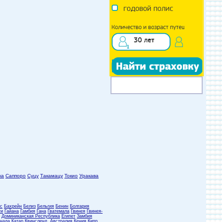
ка
Саппоро
Суцу
Такамацу
Токио
Уракава
с
Бахрейн
Белиз
Бельгия
Бенин
Болгария
ти
Гайана
Гамбия
Гана
Гватемала
Гвинея
Гвинея-
Доминиканская Республика
Египет
Замбия
нада
Катар
Квинсленд, Австралия
Кения
Кипр