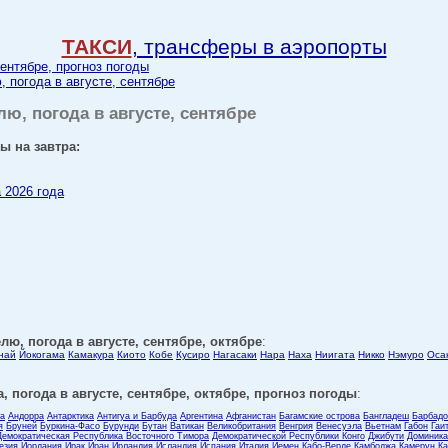
ТАКСИ
, трансферы в аэропорты
сентябре, прогноз погоды
, погода в августе, сентябре
лю, погода в августе, сентябре
ы на завтра:
а 2026 года
лю, погода в августе, сентябре, октябре
:
най
Йокогама
Камакура
Киото
Кобе
Кусиро
Нагасаки
Нара
Наха
Ниигата
Никко
Нэмуро
Оса
, погода в августе, сентябре, октябре, прогноз погоды
:
ла
Андорра
Антарктика
Антигуа и Барбуда
Аргентина
Афганистан
Багамские острова
Бангладеш
Барбадо
я
Бруней
Буркина-Фасо
Бурунди
Бутан
Ватикан
Великобритания
Венгрия
Венесуэла
Вьетнам
Габон
Гаи
Демократическая Республика Восточного Тимора
Демократической Республики Конго
Джибути
Доминика
езия
Иордания
Ирак
Иран
Ирландия
Исландия
Испания
Италия
Йемен
Кабо-Верде
Камбоджа
Камерун
Ка