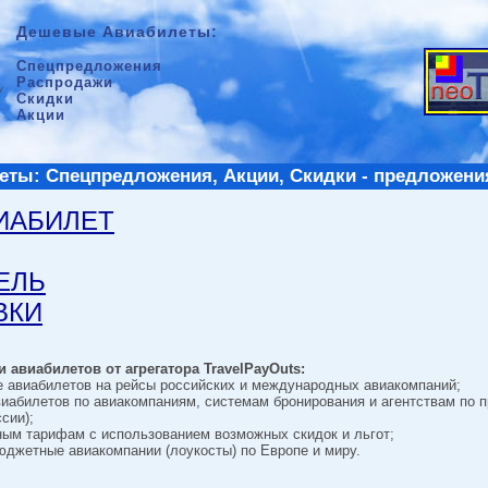
Дешевые Авиабилеты:
Спецпредложения
Распродажи
Скидки
Акции
ты: Спецпредложения, Акции, Скидки - предложени
ВИАБИЛЕТ
ТЕЛЬ
ВКИ
 авиабилетов от агрегатора TravelPayOuts:
е авиабилетов на рейсы российских и международных авиакомпаний;
виабилетов по авиакомпаниям, системам бронирования и агентствам по 
сии);
ным тарифам с использованием возможных скидок и льгот;
джетные авиакомпании (лоукосты) по Европе и миру.