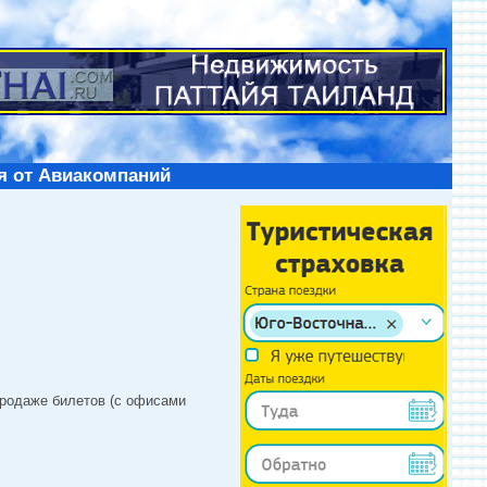
я от Авиакомпаний
продаже билетов (с офисами