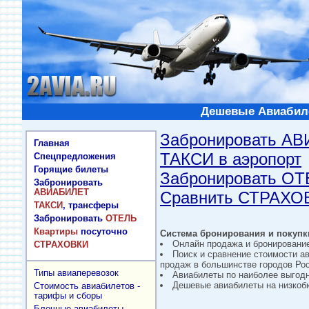
Дешевые Авиабиле
Забронировать А
Главная
ТАКСИ в аэропорт
Спецпредложения
Горящие билеты
Забронировать О
Забронировать
АВИАБИЛЕТ
Сравнить СТРАХО
ТАКСИ
, трансферы
Забронировать
ОТЕЛЬ
Квартиры
посуточно
Система бронирования и покупки
Онлайн продажа и бронировани
СТРАХОВКИ
Поиск и сравнение стоимости а
продаж в большинстве городов Рос
Типы авиаперевозок
Авиабилеты по наиболее выгод
Дешевые авиабилеты на низкобю
Стоимость авиабилетов -
тарифы и сборы
Блочные авиабилеты