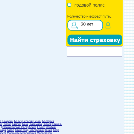
с
Бахрейн
Белиз
Бельгия
Бенин
Болгария
ти
Гайана
Гамбия
Гана
Гватемала
Гвинея
Гвинея-
Доминиканская Республика
Египет
Замбия
нада
Катар
Квинсленд, Австралия
Кения
Кипр
бург
Маврикий
Мавритания
Мадагаскар