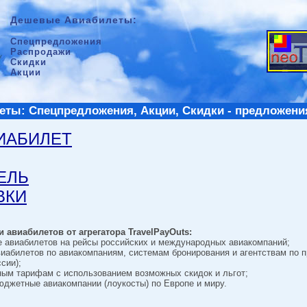
Дешевые Авиабилеты:
Спецпредложения
Распродажи
Скидки
Акции
ты: Спецпредложения, Акции, Скидки - предложени
ВИАБИЛЕТ
ТЕЛЬ
ВКИ
 авиабилетов от агрегатора TravelPayOuts:
е авиабилетов на рейсы российских и международных авиакомпаний;
виабилетов по авиакомпаниям, системам бронирования и агентствам по 
сии);
ным тарифам с использованием возможных скидок и льгот;
джетные авиакомпании (лоукосты) по Европе и миру.