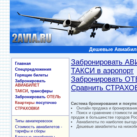
Дешевые Авиабиле
Забронировать А
Главная
ТАКСИ в аэропорт
Спецпредложения
Горящие билеты
Забронировать О
Забронировать
АВИАБИЛЕТ
Сравнить СТРАХО
ТАКСИ
, трансферы
Забронировать
ОТЕЛЬ
Квартиры
посуточно
Система бронирования и покупки
Онлайн продажа и бронировани
СТРАХОВКИ
Поиск и сравнение стоимости а
продаж в большинстве городов Рос
Типы авиаперевозок
Авиабилеты по наиболее выгод
Дешевые авиабилеты на низкобю
Стоимость авиабилетов -
тарифы и сборы
Блочные авиабилеты