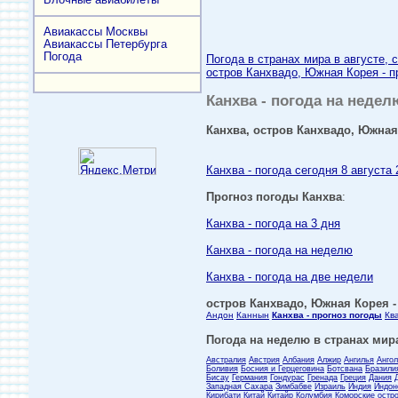
Авиакассы Москвы
Авиакассы Петербурга
Погода
Погода в странах мира в августе, 
остров Канхвадо, Южная Корея - пр
Канхва - погода на недел
Канхва, остров Канхвадо, Южная 
Канхва - погода сегодня 8 августа 
Прогноз погоды Канхва
:
Канхва - погода на 3 дня
Канхва - погода на неделю
Канхва - погода на две недели
остров Канхвадо, Южная Корея - 
Андон
Каннын
Канхва - прогноз погоды
Кв
Погода на неделю в странах мира
Австралия
Австрия
Албания
Алжир
Ангилья
Анго
Боливия
Босния и Герцеговина
Ботсвана
Бразили
Бисау
Германия
Гондурас
Гренада
Греция
Дания
Западная Сахара
Зимбабве
Израиль
Индия
Индон
Кирибати
Китай
Китайр
Колумбия
Коморские остр