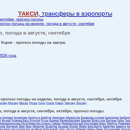
ТАКСИ
, трансферы в аэропорты
сентябре, прогноз погоды
огноз погоды на неделю, погода в августе, сентябре
ю, погода в августе, сентябре
Корея - прогноз погоды на завтра:
2026 года
прогноз погоды на неделю, погода в августе, сентябре, октябре
:
анчжу
Кёнчжу
Масан
Пусан
Сеул
Сокчо
Сувон
Чжечжу
Чончжу
, погода в августе, сентябре, октябре, прогноз погоды
:
ла
Андорра
Антарктика
Антигуа и Барбуда
Аргентина
Афганистан
Багамские острова
Бангладеш
Барбадо
я
Бруней
Буркина-Фасо
Бурунди
Бутан
Ватикан
Великобритания
Венгрия
Венесуэла
Вьетнам
Габон
Гаи
Демократическая Республика Восточного Тимора
Демократической Республики Конго
Джибути
Доминика
езия
Иордания
Ирак
Иран
Ирландия
Исландия
Испания
Италия
Йемен
Кабо-Верде
Камбоджа
Камерун
Ка
ова
Конго
Коста-Рика
Кот-де-Ивуар
Куба
Кувейт
Лаос
Лесото
Либерия
Ливан
Ливия
Лихтенштейн
Люксем