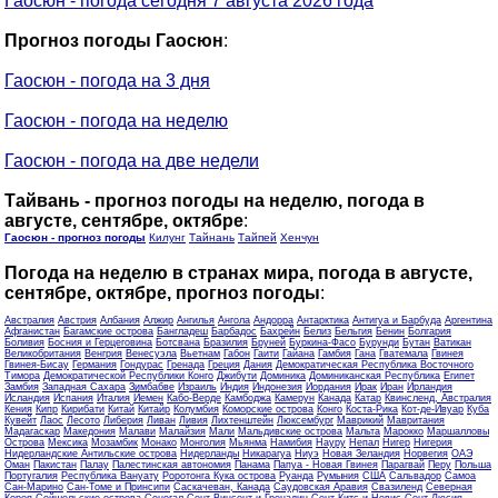
Гаосюн - погода сегодня 7 августа 2026 года
Прогноз погоды Гаосюн
:
Гаосюн - погода на 3 дня
Гаосюн - погода на неделю
Гаосюн - погода на две недели
Тайвань - прогноз погоды на неделю, погода в
августе, сентябре, октябре
:
Гаосюн - прогноз погоды
Килунг
Тайнань
Тайпей
Хенчун
Погода на неделю в странах мира, погода в августе,
сентябре, октябре, прогноз погоды
:
Австралия
Австрия
Албания
Алжир
Ангилья
Ангола
Андорра
Антарктика
Антигуа и Барбуда
Аргентина
Афганистан
Багамские острова
Бангладеш
Барбадос
Бахрейн
Белиз
Бельгия
Бенин
Болгария
Боливия
Босния и Герцеговина
Ботсвана
Бразилия
Бруней
Буркина-Фасо
Бурунди
Бутан
Ватикан
Великобритания
Венгрия
Венесуэла
Вьетнам
Габон
Гаити
Гайана
Гамбия
Гана
Гватемала
Гвинея
Гвинея-Бисау
Германия
Гондурас
Гренада
Греция
Дания
Демократическая Республика Восточного
Тимора
Демократической Республики Конго
Джибути
Доминика
Доминиканская Республика
Египет
Замбия
Западная Сахара
Зимбабве
Израиль
Индия
Индонезия
Иордания
Ирак
Иран
Ирландия
Исландия
Испания
Италия
Йемен
Кабо-Верде
Камбоджа
Камерун
Канада
Катар
Квинсленд, Австралия
Кения
Кипр
Кирибати
Китай
Китайр
Колумбия
Коморские острова
Конго
Коста-Рика
Кот-де-Ивуар
Куба
Кувейт
Лаос
Лесото
Либерия
Ливан
Ливия
Лихтенштейн
Люксембург
Маврикий
Мавритания
Мадагаскар
Македония
Малави
Малайзия
Мали
Мальдивские острова
Мальта
Марокко
Маршалловы
Острова
Мексика
Мозамбик
Монако
Монголия
Мьянма
Намибия
Науру
Непал
Нигер
Нигерия
Нидерландские Антильские острова
Нидерланды
Никарагуа
Ниуэ
Новая Зеландия
Норвегия
ОАЭ
Оман
Пакистан
Палау
Палестинская автономия
Панама
Папуа - Новая Гвинея
Парагвай
Перу
Польша
Португалия
Республика Вануату
Роротонга Кука острова
Руанда
Румыния
США
Сальвадор
Самоа
Сан-Марино
Сан-Томе и Принсипи
Саскачеван, Канада
Саудовская Аравия
Свазиленд
Северная