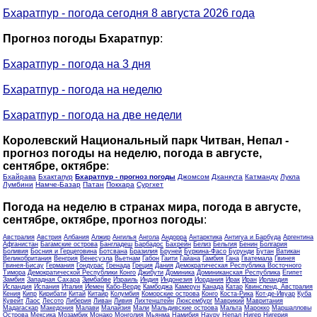
Бхаратпур - погода сегодня 8 августа 2026 года
Прогноз погоды Бхаратпур
:
Бхаратпур - погода на 3 дня
Бхаратпур - погода на неделю
Бхаратпур - погода на две недели
Королевский Национальный парк Читван, Непал -
прогноз погоды на неделю, погода в августе,
сентябре, октябре
:
Бхайрава
Бхактапур
Бхаратпур - прогноз погоды
Джомсом
Дханкута
Катманду
Лукла
Лумбини
Намче-Базар
Патан
Покхара
Сургхет
Погода на неделю в странах мира, погода в августе,
сентябре, октябре, прогноз погоды
:
Австралия
Австрия
Албания
Алжир
Ангилья
Ангола
Андорра
Антарктика
Антигуа и Барбуда
Аргентина
Афганистан
Багамские острова
Бангладеш
Барбадос
Бахрейн
Белиз
Бельгия
Бенин
Болгария
Боливия
Босния и Герцеговина
Ботсвана
Бразилия
Бруней
Буркина-Фасо
Бурунди
Бутан
Ватикан
Великобритания
Венгрия
Венесуэла
Вьетнам
Габон
Гаити
Гайана
Гамбия
Гана
Гватемала
Гвинея
Гвинея-Бисау
Германия
Гондурас
Гренада
Греция
Дания
Демократическая Республика Восточного
Тимора
Демократической Республики Конго
Джибути
Доминика
Доминиканская Республика
Египет
Замбия
Западная Сахара
Зимбабве
Израиль
Индия
Индонезия
Иордания
Ирак
Иран
Ирландия
Исландия
Испания
Италия
Йемен
Кабо-Верде
Камбоджа
Камерун
Канада
Катар
Квинсленд, Австралия
Кения
Кипр
Кирибати
Китай
Китайр
Колумбия
Коморские острова
Конго
Коста-Рика
Кот-де-Ивуар
Куба
Кувейт
Лаос
Лесото
Либерия
Ливан
Ливия
Лихтенштейн
Люксембург
Маврикий
Мавритания
Мадагаскар
Македония
Малави
Малайзия
Мали
Мальдивские острова
Мальта
Марокко
Маршалловы
Острова
Мексика
Мозамбик
Монако
Монголия
Мьянма
Намибия
Науру
Непал
Нигер
Нигерия