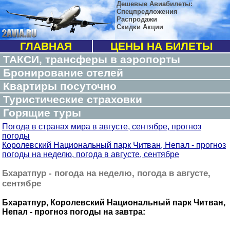
Дешевые Авиабилеты:
Спецпредложения
Распродажи
Скидки Акции
ГЛАВНАЯ
ЦЕНЫ НА БИЛЕТЫ
ТАКСИ, трансферы в аэропорты
Бронирование отелей
Квартиры посуточно
Туристические страховки
Горящие туры
Погода в странах мира в августе, сентябре, прогноз
погоды
Королевский Национальный парк Читван, Непал - прогноз
погоды на неделю, погода в августе, сентябре
Бхаратпур - погода на неделю, погода в августе,
сентябре
Бхаратпур, Королевский Национальный парк Читван,
Непал - прогноз погоды на завтра: