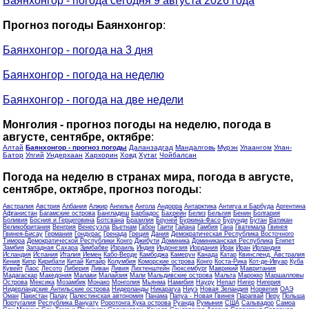
Баянхонгор - погода сегодня 9 августа 2026 года
Прогноз погоды Баянхонгор
:
Баянхонгор - погода на 3 дня
Баянхонгор - погода на неделю
Баянхонгор - погода на две недели
Монголия - прогноз погоды на неделю, погода в
августе, сентябре, октябре
:
Алтай
Баянхонгор - прогноз погоды
Даланзадгад
Мандалговь
Мурэн
Улаангом
Улан-
Батор
Улгий
Ундерхаан
Хархорин
Ховд
Хутаг
Чойбалсан
Погода на неделю в странах мира, погода в августе,
сентябре, октябре, прогноз погоды
:
Австралия
Австрия
Албания
Алжир
Ангилья
Ангола
Андорра
Антарктика
Антигуа и Барбуда
Аргентина
Афганистан
Багамские острова
Бангладеш
Барбадос
Бахрейн
Белиз
Бельгия
Бенин
Болгария
Боливия
Босния и Герцеговина
Ботсвана
Бразилия
Бруней
Буркина-Фасо
Бурунди
Бутан
Ватикан
Великобритания
Венгрия
Венесуэла
Вьетнам
Габон
Гаити
Гайана
Гамбия
Гана
Гватемала
Гвинея
Гвинея-Бисау
Германия
Гондурас
Гренада
Греция
Дания
Демократическая Республика Восточного
Тимора
Демократической Республики Конго
Джибути
Доминика
Доминиканская Республика
Египет
Замбия
Западная Сахара
Зимбабве
Израиль
Индия
Индонезия
Иордания
Ирак
Иран
Ирландия
Исландия
Испания
Италия
Йемен
Кабо-Верде
Камбоджа
Камерун
Канада
Катар
Квинсленд, Австралия
Кения
Кипр
Кирибати
Китай
Китайр
Колумбия
Коморские острова
Конго
Коста-Рика
Кот-де-Ивуар
Куба
Кувейт
Лаос
Лесото
Либерия
Ливан
Ливия
Лихтенштейн
Люксембург
Маврикий
Мавритания
Мадагаскар
Македония
Малави
Малайзия
Мали
Мальдивские острова
Мальта
Марокко
Маршалловы
Острова
Мексика
Мозамбик
Монако
Монголия
Мьянма
Намибия
Науру
Непал
Нигер
Нигерия
Нидерландские Антильские острова
Нидерланды
Никарагуа
Ниуэ
Новая Зеландия
Норвегия
ОАЭ
Оман
Пакистан
Палау
Палестинская автономия
Панама
Папуа - Новая Гвинея
Парагвай
Перу
Польша
Португалия
Республика Вануату
Роротонга Кука острова
Руанда
Румыния
США
Сальвадор
Самоа