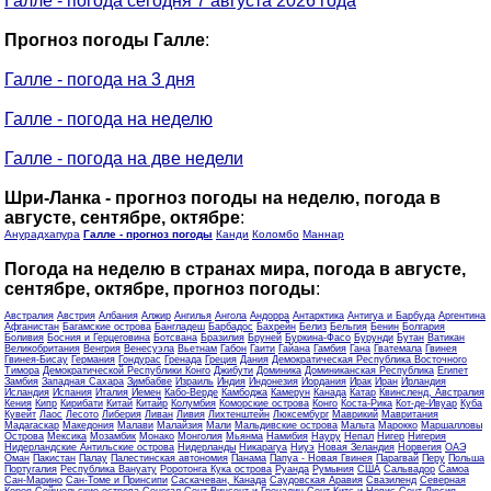
Галле - погода сегодня 7 августа 2026 года
Прогноз погоды Галле
:
Галле - погода на 3 дня
Галле - погода на неделю
Галле - погода на две недели
Шри-Ланка - прогноз погоды на неделю, погода в
августе, сентябре, октябре
:
Анурадхапура
Галле - прогноз погоды
Канди
Коломбо
Маннар
Погода на неделю в странах мира, погода в августе,
сентябре, октябре, прогноз погоды
:
Австралия
Австрия
Албания
Алжир
Ангилья
Ангола
Андорра
Антарктика
Антигуа и Барбуда
Аргентина
Афганистан
Багамские острова
Бангладеш
Барбадос
Бахрейн
Белиз
Бельгия
Бенин
Болгария
Боливия
Босния и Герцеговина
Ботсвана
Бразилия
Бруней
Буркина-Фасо
Бурунди
Бутан
Ватикан
Великобритания
Венгрия
Венесуэла
Вьетнам
Габон
Гаити
Гайана
Гамбия
Гана
Гватемала
Гвинея
Гвинея-Бисау
Германия
Гондурас
Гренада
Греция
Дания
Демократическая Республика Восточного
Тимора
Демократической Республики Конго
Джибути
Доминика
Доминиканская Республика
Египет
Замбия
Западная Сахара
Зимбабве
Израиль
Индия
Индонезия
Иордания
Ирак
Иран
Ирландия
Исландия
Испания
Италия
Йемен
Кабо-Верде
Камбоджа
Камерун
Канада
Катар
Квинсленд, Австралия
Кения
Кипр
Кирибати
Китай
Китайр
Колумбия
Коморские острова
Конго
Коста-Рика
Кот-де-Ивуар
Куба
Кувейт
Лаос
Лесото
Либерия
Ливан
Ливия
Лихтенштейн
Люксембург
Маврикий
Мавритания
Мадагаскар
Македония
Малави
Малайзия
Мали
Мальдивские острова
Мальта
Марокко
Маршалловы
Острова
Мексика
Мозамбик
Монако
Монголия
Мьянма
Намибия
Науру
Непал
Нигер
Нигерия
Нидерландские Антильские острова
Нидерланды
Никарагуа
Ниуэ
Новая Зеландия
Норвегия
ОАЭ
Оман
Пакистан
Палау
Палестинская автономия
Панама
Папуа - Новая Гвинея
Парагвай
Перу
Польша
Португалия
Республика Вануату
Роротонга Кука острова
Руанда
Румыния
США
Сальвадор
Самоа
Сан-Марино
Сан-Томе и Принсипи
Саскачеван, Канада
Саудовская Аравия
Свазиленд
Северная