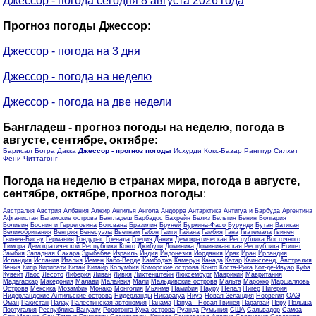
Джессор - погода сегодня 8 августа 2026 года
Прогноз погоды Джессор
:
Джессор - погода на 3 дня
Джессор - погода на неделю
Джессор - погода на две недели
Бангладеш - прогноз погоды на неделю, погода в
августе, сентябре, октябре
:
Барисал
Богра
Дакка
Джессор - прогноз погоды
Исхурди
Кокс-Базар
Рангпур
Силхет
Фени
Читтагонг
Погода на неделю в странах мира, погода в августе,
сентябре, октябре, прогноз погоды
:
Австралия
Австрия
Албания
Алжир
Ангилья
Ангола
Андорра
Антарктика
Антигуа и Барбуда
Аргентина
Афганистан
Багамские острова
Бангладеш
Барбадос
Бахрейн
Белиз
Бельгия
Бенин
Болгария
Боливия
Босния и Герцеговина
Ботсвана
Бразилия
Бруней
Буркина-Фасо
Бурунди
Бутан
Ватикан
Великобритания
Венгрия
Венесуэла
Вьетнам
Габон
Гаити
Гайана
Гамбия
Гана
Гватемала
Гвинея
Гвинея-Бисау
Германия
Гондурас
Гренада
Греция
Дания
Демократическая Республика Восточного
Тимора
Демократической Республики Конго
Джибути
Доминика
Доминиканская Республика
Египет
Замбия
Западная Сахара
Зимбабве
Израиль
Индия
Индонезия
Иордания
Ирак
Иран
Ирландия
Исландия
Испания
Италия
Йемен
Кабо-Верде
Камбоджа
Камерун
Канада
Катар
Квинсленд, Австралия
Кения
Кипр
Кирибати
Китай
Китайр
Колумбия
Коморские острова
Конго
Коста-Рика
Кот-де-Ивуар
Куба
Кувейт
Лаос
Лесото
Либерия
Ливан
Ливия
Лихтенштейн
Люксембург
Маврикий
Мавритания
Мадагаскар
Македония
Малави
Малайзия
Мали
Мальдивские острова
Мальта
Марокко
Маршалловы
Острова
Мексика
Мозамбик
Монако
Монголия
Мьянма
Намибия
Науру
Непал
Нигер
Нигерия
Нидерландские Антильские острова
Нидерланды
Никарагуа
Ниуэ
Новая Зеландия
Норвегия
ОАЭ
Оман
Пакистан
Палау
Палестинская автономия
Панама
Папуа - Новая Гвинея
Парагвай
Перу
Польша
Португалия
Республика Вануату
Роротонга Кука острова
Руанда
Румыния
США
Сальвадор
Самоа