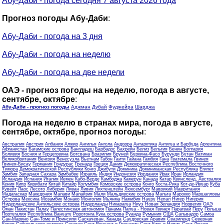
Абу-Даби - погода сегодня 7 августа 2026 года
Прогноз погоды Абу-Даби
:
Абу-Даби - погода на 3 дня
Абу-Даби - погода на неделю
Абу-Даби - погода на две недели
ОАЭ - прогноз погоды на неделю, погода в августе,
сентябре, октябре
:
Абу-Даби - прогноз погоды
Аджман
Дубай
Фуджейра
Шарджа
Погода на неделю в странах мира, погода в августе,
сентябре, октябре, прогноз погоды
:
Австралия
Австрия
Албания
Алжир
Ангилья
Ангола
Андорра
Антарктика
Антигуа и Барбуда
Аргентина
Афганистан
Багамские острова
Бангладеш
Барбадос
Бахрейн
Белиз
Бельгия
Бенин
Болгария
Боливия
Босния и Герцеговина
Ботсвана
Бразилия
Бруней
Буркина-Фасо
Бурунди
Бутан
Ватикан
Великобритания
Венгрия
Венесуэла
Вьетнам
Габон
Гаити
Гайана
Гамбия
Гана
Гватемала
Гвинея
Гвинея-Бисау
Германия
Гондурас
Гренада
Греция
Дания
Демократическая Республика Восточного
Тимора
Демократической Республики Конго
Джибути
Доминика
Доминиканская Республика
Египет
Замбия
Западная Сахара
Зимбабве
Израиль
Индия
Индонезия
Иордания
Ирак
Иран
Ирландия
Исландия
Испания
Италия
Йемен
Кабо-Верде
Камбоджа
Камерун
Канада
Катар
Квинсленд, Австралия
Кения
Кипр
Кирибати
Китай
Китайр
Колумбия
Коморские острова
Конго
Коста-Рика
Кот-де-Ивуар
Куба
Кувейт
Лаос
Лесото
Либерия
Ливан
Ливия
Лихтенштейн
Люксембург
Маврикий
Мавритания
Мадагаскар
Македония
Малави
Малайзия
Мали
Мальдивские острова
Мальта
Марокко
Маршалловы
Острова
Мексика
Мозамбик
Монако
Монголия
Мьянма
Намибия
Науру
Непал
Нигер
Нигерия
Нидерландские Антильские острова
Нидерланды
Никарагуа
Ниуэ
Новая Зеландия
Норвегия
ОАЭ
Оман
Пакистан
Палау
Палестинская автономия
Панама
Папуа - Новая Гвинея
Парагвай
Перу
Польша
Португалия
Республика Вануату
Роротонга Кука острова
Руанда
Румыния
США
Сальвадор
Самоа
Сан-Марино
Сан-Томе и Принсипи
Саскачеван, Канада
Саудовская Аравия
Свазиленд
Северная