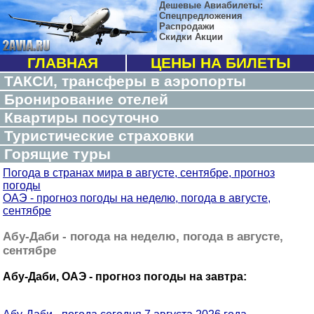
Дешевые Авиабилеты:
Спецпредложения
Распродажи
Скидки Акции
ГЛАВНАЯ
ЦЕНЫ НА БИЛЕТЫ
ТАКСИ, трансферы в аэропорты
Бронирование отелей
Квартиры посуточно
Туристические страховки
Горящие туры
Погода в странах мира в августе, сентябре, прогноз
погоды
ОАЭ - прогноз погоды на неделю, погода в августе,
сентябре
Абу-Даби - погода на неделю, погода в августе,
сентябре
Абу-Даби, ОАЭ - прогноз погоды на завтра: