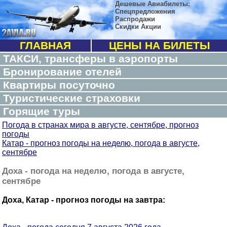
Дешевые Авиабилеты:
Спецпредложения
Распродажи
Скидки Акции
ГЛАВНАЯ
ЦЕНЫ НА БИЛЕТЫ
ТАКСИ, трансферы в аэропорты
Бронирование отелей
Квартиры посуточно
Туристические страховки
Горящие туры
Погода в странах мира в августе, сентябре, прогноз
погоды
Катар - прогноз погоды на неделю, погода в августе,
сентябре
Доха - погода на неделю, погода в августе,
сентябре
Доха, Катар - прогноз погоды на завтра: