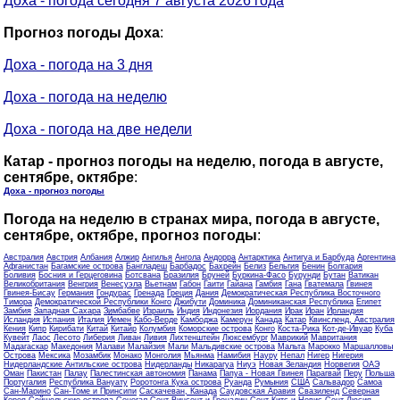
Доха - погода сегодня 7 августа 2026 года
Прогноз погоды Доха
:
Доха - погода на 3 дня
Доха - погода на неделю
Доха - погода на две недели
Катар - прогноз погоды на неделю, погода в августе,
сентябре, октябре
:
Доха - прогноз погоды
Погода на неделю в странах мира, погода в августе,
сентябре, октябре, прогноз погоды
:
Австралия
Австрия
Албания
Алжир
Ангилья
Ангола
Андорра
Антарктика
Антигуа и Барбуда
Аргентина
Афганистан
Багамские острова
Бангладеш
Барбадос
Бахрейн
Белиз
Бельгия
Бенин
Болгария
Боливия
Босния и Герцеговина
Ботсвана
Бразилия
Бруней
Буркина-Фасо
Бурунди
Бутан
Ватикан
Великобритания
Венгрия
Венесуэла
Вьетнам
Габон
Гаити
Гайана
Гамбия
Гана
Гватемала
Гвинея
Гвинея-Бисау
Германия
Гондурас
Гренада
Греция
Дания
Демократическая Республика Восточного
Тимора
Демократической Республики Конго
Джибути
Доминика
Доминиканская Республика
Египет
Замбия
Западная Сахара
Зимбабве
Израиль
Индия
Индонезия
Иордания
Ирак
Иран
Ирландия
Исландия
Испания
Италия
Йемен
Кабо-Верде
Камбоджа
Камерун
Канада
Катар
Квинсленд, Австралия
Кения
Кипр
Кирибати
Китай
Китайр
Колумбия
Коморские острова
Конго
Коста-Рика
Кот-де-Ивуар
Куба
Кувейт
Лаос
Лесото
Либерия
Ливан
Ливия
Лихтенштейн
Люксембург
Маврикий
Мавритания
Мадагаскар
Македония
Малави
Малайзия
Мали
Мальдивские острова
Мальта
Марокко
Маршалловы
Острова
Мексика
Мозамбик
Монако
Монголия
Мьянма
Намибия
Науру
Непал
Нигер
Нигерия
Нидерландские Антильские острова
Нидерланды
Никарагуа
Ниуэ
Новая Зеландия
Норвегия
ОАЭ
Оман
Пакистан
Палау
Палестинская автономия
Панама
Папуа - Новая Гвинея
Парагвай
Перу
Польша
Португалия
Республика Вануату
Роротонга Кука острова
Руанда
Румыния
США
Сальвадор
Самоа
Сан-Марино
Сан-Томе и Принсипи
Саскачеван, Канада
Саудовская Аравия
Свазиленд
Северная