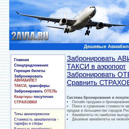
Дешевые Авиабиле
Забронировать А
Главная
ТАКСИ в аэропорт
Спецпредложения
Горящие билеты
Забронировать О
Забронировать
АВИАБИЛЕТ
Сравнить СТРАХО
ТАКСИ
, трансферы
Забронировать
ОТЕЛЬ
Квартиры
посуточно
Система бронирования и покупки
Онлайн продажа и бронировани
СТРАХОВКИ
Поиск и сравнение стоимости а
продаж в большинстве городов Рос
Типы авиаперевозок
Авиабилеты по наиболее выгод
Дешевые авиабилеты на низкобю
Стоимость авиабилетов -
тарифы и сборы
Блочные авиабилеты