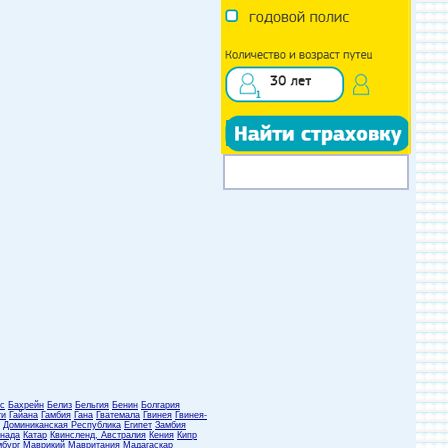
с
Бахрейн
Белиз
Бельгия
Бенин
Болгария
ти
Гайана
Гамбия
Гана
Гватемала
Гвинея
Гвинея-
Доминиканская Республика
Египет
Замбия
нада
Катар
Квинсленд, Австралия
Кения
Кипр
бург
Маврикий
Мавритания
Мадагаскар