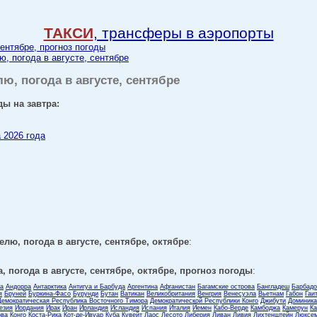
ТАКСИ
, трансферы в аэропорты
сентябре, прогноз погоды
ю, погода в августе, сентябре
лю, погода в августе, сентябре
ды на завтра:
а 2026 года
елю, погода в августе, сентябре, октябре
:
, погода в августе, сентябре, октябре, прогноз погоды
:
ла
Андорра
Антарктика
Антигуа и Барбуда
Аргентина
Афганистан
Багамские острова
Бангладеш
Барбадо
я
Бруней
Буркина-Фасо
Бурунди
Бутан
Ватикан
Великобритания
Венгрия
Венесуэла
Вьетнам
Габон
Гаи
Демократическая Республика Восточного Тимора
Демократической Республики Конго
Джибути
Доминика
езия
Иордания
Ирак
Иран
Ирландия
Исландия
Испания
Италия
Йемен
Кабо-Верде
Камбоджа
Камерун
Ка
ова
Конго
Коста-Рика
Кот-де-Ивуар
Куба
Кувейт
Лаос
Лесото
Либерия
Ливан
Ливия
Лихтенштейн
Люксем