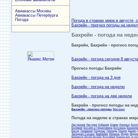
Авиакассы Москвы
Авиакассы Петербурга
Погода
Погода в странах мира в августе, 
Бахрейн - прогноз погоды на недел
Бахрейн - погода на неде
Бахрейн, Бахрейн - прогноз пого
Бахрейн - погода сегодня 8 август
Прогноз погоды Бахрейн
:
Бахрейн - погода на 3 дня
Бахрейн - погода на неделю
Бахрейн - погода на две недели
Бахрейн - прогноз погоды на нед
Бахрейн - прогноз погоды
Манама
Погода на неделю в странах мира
Австралия
Австрия
Албания
Алжир
Ангилья
Анго
Боливия
Босния и Герцеговина
Ботсвана
Бразили
Бисау
Германия
Гондурас
Гренада
Греция
Дания
Западная Сахара
Зимбабве
Израиль
Индия
Индон
Кирибати
Китай
Китайр
Колумбия
Коморские остр