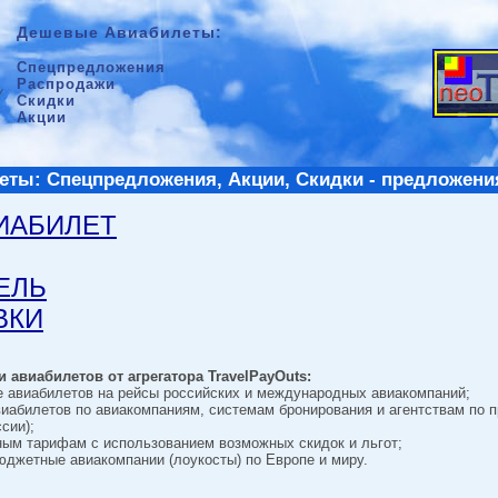
Дешевые Авиабилеты:
Спецпредложения
Распродажи
Скидки
Акции
ты: Спецпредложения, Акции, Скидки - предложени
ВИАБИЛЕТ
ТЕЛЬ
ВКИ
 авиабилетов от агрегатора TravelPayOuts:
е авиабилетов на рейсы российских и международных авиакомпаний;
виабилетов по авиакомпаниям, системам бронирования и агентствам по 
сии);
ным тарифам с использованием возможных скидок и льгот;
джетные авиакомпании (лоукосты) по Европе и миру.