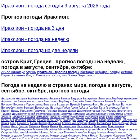
Ираклион - погода сегодня 9 августа 2026 года
Прогноз погоды Ираклион
:
Ираклион - погода на 3 дня
Ираклион - погода на неделю
Ираклион - погода на две недели
остров Крит, Греция - прогноз погоды на неделю,
погода в августе, сентябре, октябре
:
Агиос-Николаус
Афины
Ираклион - прогноз погоды
Кастория
Керкира (Корфу)
Лемнос
Парос
Ретимно
Родос
Салоники
Халкидики
Ханья
Херсонисос
Погода на неделю в странах мира, погода в августе,
сентябре, октябре, прогноз погоды
:
Австралия
Австрия
Албания
Алжир
Ангилья
Ангола
Андорра
Антарктика
Антигуа и Барбуда
Аргентина
Афганистан
Багамские острова
Бангладеш
Барбадос
Бахрейн
Белиз
Бельгия
Бенин
Болгария
Боливия
Босния и Герцеговина
Ботсвана
Бразилия
Бруней
Буркина-Фасо
Бурунди
Бутан
Ватикан
Великобритания
Венгрия
Венесуэла
Вьетнам
Габон
Гаити
Гайана
Гамбия
Гана
Гватемала
Гвинея
Гвинея-Бисау
Германия
Гондурас
Гренада
Греция
Дания
Демократическая Республика Восточного
Тимора
Демократической Республики Конго
Джибути
Доминика
Доминиканская Республика
Египет
Замбия
Западная Сахара
Зимбабве
Израиль
Индия
Индонезия
Иордания
Ирак
Иран
Ирландия
Исландия
Испания
Италия
Йемен
Кабо-Верде
Камбоджа
Камерун
Канада
Катар
Квинсленд, Австралия
Кения
Кипр
Кирибати
Китай
Китайр
Колумбия
Коморские острова
Конго
Коста-Рика
Кот-де-Ивуар
Куба
Кувейт
Лаос
Лесото
Либерия
Ливан
Ливия
Лихтенштейн
Люксембург
Маврикий
Мавритания
Мадагаскар
Македония
Малави
Малайзия
Мали
Мальдивские острова
Мальта
Марокко
Маршалловы
Острова
Мексика
Мозамбик
Монако
Монголия
Мьянма
Намибия
Науру
Непал
Нигер
Нигерия
Нидерландские Антильские острова
Нидерланды
Никарагуа
Ниуэ
Новая Зеландия
Норвегия
ОАЭ
Оман
Пакистан
Палау
Палестинская автономия
Панама
Папуа - Новая Гвинея
Парагвай
Перу
Польша