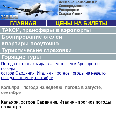
Дешевые Авиабилеты:
Спецпредложения
Распродажи
Скидки Акции
ГЛАВНАЯ
ЦЕНЫ НА БИЛЕТЫ
ТАКСИ, трансферы в аэропорты
Бронирование отелей
Квартиры посуточно
Туристические страховки
Горящие туры
Погода в странах мира в августе, сентябре, прогноз
погоды
остров Сардиния, Италия - прогноз погоды на неделю,
погода в августе, сентябре
Кальяри - погода на неделю, погода в августе,
сентябре
Кальяри, остров Сардиния, Италия - прогноз погоды
на завтра: