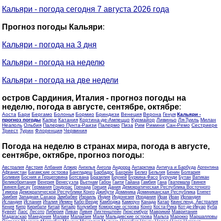
Кальяри - погода сегодня 7 августа 2026 года
Прогноз погоды Кальяри
:
Кальяри - погода на 3 дня
Кальяри - погода на неделю
Кальяри - погода на две недели
остров Сардиния, Италия - прогноз погоды на
неделю, погода в августе, сентябре, октябре
:
Аоста
Бари
Бергамо
Болонья
Бормио
Бриндизи
Венеция
Верона
Генуя
Кальяри -
прогноз погоды
Капри
Катания
Кортина-де-Ампеццо
Курмайор
Ливиньо
Ля-Туиль
Милан
Неаполь
Ольбия
Палермо Пунта-Раизи
Палермо
Пиза
Рим
Римини
Сан-Ремо
Сестриере
Триест
Турин
Флоренция
Червиния
Погода на неделю в странах мира, погода в августе,
сентябре, октябре, прогноз погоды
:
Австралия
Австрия
Албания
Алжир
Ангилья
Ангола
Андорра
Антарктика
Антигуа и Барбуда
Аргентина
Афганистан
Багамские острова
Бангладеш
Барбадос
Бахрейн
Белиз
Бельгия
Бенин
Болгария
Боливия
Босния и Герцеговина
Ботсвана
Бразилия
Бруней
Буркина-Фасо
Бурунди
Бутан
Ватикан
Великобритания
Венгрия
Венесуэла
Вьетнам
Габон
Гаити
Гайана
Гамбия
Гана
Гватемала
Гвинея
Гвинея-Бисау
Германия
Гондурас
Гренада
Греция
Дания
Демократическая Республика Восточного
Тимора
Демократической Республики Конго
Джибути
Доминика
Доминиканская Республика
Египет
Замбия
Западная Сахара
Зимбабве
Израиль
Индия
Индонезия
Иордания
Ирак
Иран
Ирландия
Исландия
Испания
Италия
Йемен
Кабо-Верде
Камбоджа
Камерун
Канада
Катар
Квинсленд, Австралия
Кения
Кипр
Кирибати
Китай
Китайр
Колумбия
Коморские острова
Конго
Коста-Рика
Кот-де-Ивуар
Куба
Кувейт
Лаос
Лесото
Либерия
Ливан
Ливия
Лихтенштейн
Люксембург
Маврикий
Мавритания
Мадагаскар
Македония
Малави
Малайзия
Мали
Мальдивские острова
Мальта
Марокко
Маршалловы