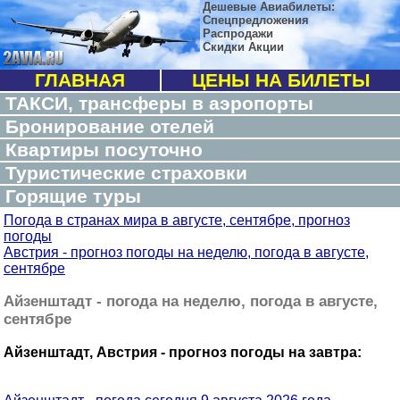
Дешевые Авиабилеты:
Спецпредложения
Распродажи
Скидки Акции
ГЛАВНАЯ
ЦЕНЫ НА БИЛЕТЫ
ТАКСИ, трансферы в аэропорты
Бронирование отелей
Квартиры посуточно
Туристические страховки
Горящие туры
Погода в странах мира в августе, сентябре, прогноз
погоды
Австрия - прогноз погоды на неделю, погода в августе,
сентябре
Айзенштадт - погода на неделю, погода в августе,
сентябре
Айзенштадт, Австрия - прогноз погоды на завтра: