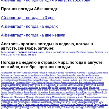
Айзенштадт - погода сегодня 9 августа 2026 года
Прогноз погоды Айзенштадт
:
Айзенштадт - погода на 3 дня
Айзенштадт - погода на неделю
Айзенштадт - погода на две недели
Австрия - прогноз погоды на неделю, погода в
августе, сентябре, октябре
:
Айзенштадт - прогноз погоды
Баден
Вена
Зальцбург
Зельден
Инсбрук
Ишгль
Капрун
Лех
Линц
Сан-Антон
Цель-ам-Зее
Погода на неделю в странах мира, погода в августе,
сентябре, октябре, прогноз погоды
:
Австралия
Австрия
Албания
Алжир
Ангилья
Ангола
Андорра
Антарктика
Антигуа и Барбуда
Аргентина
Афганистан
Багамские острова
Бангладеш
Барбадос
Бахрейн
Белиз
Бельгия
Бенин
Болгария
Боливия
Босния и Герцеговина
Ботсвана
Бразилия
Бруней
Буркина-Фасо
Бурунди
Бутан
Ватикан
Великобритания
Венгрия
Венесуэла
Вьетнам
Габон
Гаити
Гайана
Гамбия
Гана
Гватемала
Гвинея
Гвинея-Бисау
Германия
Гондурас
Гренада
Греция
Дания
Демократическая Республика Восточного
Тимора
Демократической Республики Конго
Джибути
Доминика
Доминиканская Республика
Египет
Замбия
Западная Сахара
Зимбабве
Израиль
Индия
Индонезия
Иордания
Ирак
Иран
Ирландия
Исландия
Испания
Италия
Йемен
Кабо-Верде
Камбоджа
Камерун
Канада
Катар
Квинсленд, Австралия
Кения
Кипр
Кирибати
Китай
Китайр
Колумбия
Коморские острова
Конго
Коста-Рика
Кот-де-Ивуар
Куба
Кувейт
Лаос
Лесото
Либерия
Ливан
Ливия
Лихтенштейн
Люксембург
Маврикий
Мавритания
Мадагаскар
Македония
Малави
Малайзия
Мали
Мальдивские острова
Мальта
Марокко
Маршалловы
Острова
Мексика
Мозамбик
Монако
Монголия
Мьянма
Намибия
Науру
Непал
Нигер
Нигерия
Нидерландские Антильские острова
Нидерланды
Никарагуа
Ниуэ
Новая Зеландия
Норвегия
ОАЭ
Оман
Пакистан
Палау
Палестинская автономия
Панама
Папуа - Новая Гвинея
Парагвай
Перу
Польша
Португалия
Республика Вануату
Роротонга Кука острова
Руанда
Румыния
США
Сальвадор
Самоа