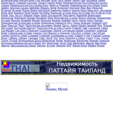
Великобритания
Венгрия
Венесуэла
Вьетнам
Габон
Гаити
Гайана
Гамбия
Гана
Гватемала
Гвинея
Гвинея-Бисау
Германия
Гондурас
Гренада
Греция
Дания
Демократическая Республика Восточного
Тимора
Демократической Республики Конго
Джибути
Доминика
Доминиканская Республика
Египет
Замбия
Западная Сахара
Зимбабве
Израиль
Индия
Индонезия
Иордания
Ирак
Иран
Ирландия
Исландия
Испания
Италия
Йемен
Кабо-Верде
Камбоджа
Камерун
Канада
Катар
Квинсленд, Австралия
Кения
Кипр
Кирибати
Китай
Китайр
Колумбия
Коморские острова
Конго
Коста-Рика
Кот-де-Ивуар
Куба
Кувейт
Лаос
Лесото
Либерия
Ливан
Ливия
Лихтенштейн
Люксембург
Маврикий
Мавритания
Мадагаскар
Македония
Малави
Малайзия
Мали
Мальдивские острова
Мальта
Марокко
Маршалловы
Острова
Мексика
Мозамбик
Монако
Монголия
Мьянма
Намибия
Науру
Непал
Нигер
Нигерия
Нидерландские Антильские острова
Нидерланды
Никарагуа
Ниуэ
Новая Зеландия
Норвегия
ОАЭ
Оман
Пакистан
Палау
Палестинская автономия
Панама
Папуа - Новая Гвинея
Парагвай
Перу
Польша
Португалия
Республика Вануату
Роротонга Кука острова
Руанда
Румыния
США
Сальвадор
Самоа
Сан-Марино
Сан-Томе и Принсипи
Саскачеван, Канада
Саудовская Аравия
Свазиленд
Северная
Корея
Сейшельские острова
Сенегал
Сент-Винсент и Гренадин
Сент-Китс и Невис
Сент-Люсия
Сербия
Сингапур
Сирия
Словакия
Словения
Соломоновы острова
Сомали
Судан
Суринам
Сьерра-
Леоне
Тайвань
Тайланд
Танзания
Тибет, Китай
Того
Тонга
Тринидад и Тобаго
Тувалу
Тунис
Турция
Уганда
Уругвай
Федеративные Штаты Микронезии
Фиджи
Филиппины
Финляндия
Франция
Хорватия
Центральноафриканская республика
Чад
Черногория
Чехия
Чили
Швейцария
Швеция
Шри-Ланка
Эквадор
Экваториальная Гвинея
Эритрея
Эстония
Эфиопия
ЮАР
Южная Корея
Ямайка
Япония