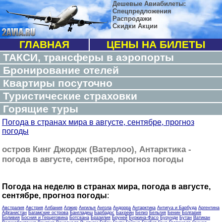
Дешевые Авиабилеты:
Спецпредложения
Распродажи
Скидки Акции
ГЛАВНАЯ
ЦЕНЫ НА БИЛЕТЫ
ТАКСИ, трансферы в аэропорты
Бронирование отелей
Квартиры посуточно
Туристические страховки
Горящие туры
Погода в странах мира в августе, сентябре, прогноз
погоды
остров Кинг Джордж (Ватерлоо), Антарктика -
погода в августе, сентябре, прогноз погоды
Погода на неделю в странах мира, погода в августе,
сентябре, прогноз погоды
:
Австралия
Австрия
Албания
Алжир
Ангилья
Ангола
Андорра
Антарктика
Антигуа и Барбуда
Аргентина
Афганистан
Багамские острова
Бангладеш
Барбадос
Бахрейн
Белиз
Бельгия
Бенин
Болгария
Боливия
Босния и Герцеговина
Ботсвана
Бразилия
Бруней
Буркина-Фасо
Бурунди
Бутан
Ватикан