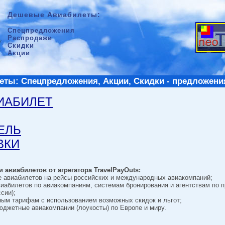
Дешевые Авиабилеты:
Спецпредложения
Распродажи
Скидки
Акции
ты: Спецпредложения, Акции, Скидки - предложени
ВИАБИЛЕТ
ТЕЛЬ
ВКИ
 авиабилетов от агрегатора TravelPayOuts:
е авиабилетов на рейсы российских и международных авиакомпаний;
виабилетов по авиакомпаниям, системам бронирования и агентствам по 
сии);
ным тарифам с использованием возможных скидок и льгот;
джетные авиакомпании (лоукосты) по Европе и миру.