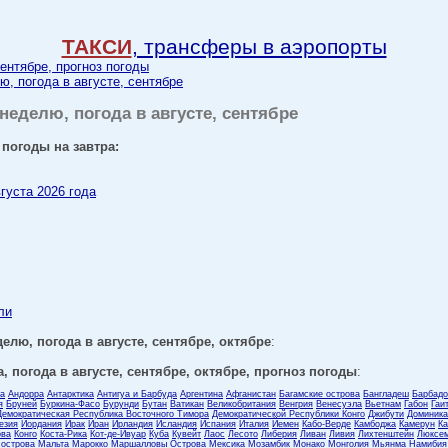
ТАКСИ
, трансферы в аэропорты
сентябре, прогноз погоды
ю, погода в августе, сентябре
 неделю, погода в августе, сентябре
 погоды на завтра:
вгуста 2026 года
ли
елю, погода в августе, сентябре, октябре
:
, погода в августе, сентябре, октябре, прогноз погоды
:
ла
Андорра
Антарктика
Антигуа и Барбуда
Аргентина
Афганистан
Багамские острова
Бангладеш
Барбадо
я
Бруней
Буркина-Фасо
Бурунди
Бутан
Ватикан
Великобритания
Венгрия
Венесуэла
Вьетнам
Габон
Гаи
Демократическая Республика Восточного Тимора
Демократической Республики Конго
Джибути
Доминика
езия
Иордания
Ирак
Иран
Ирландия
Исландия
Испания
Италия
Йемен
Кабо-Верде
Камбоджа
Камерун
Ка
ова
Конго
Коста-Рика
Кот-де-Ивуар
Куба
Кувейт
Лаос
Лесото
Либерия
Ливан
Ливия
Лихтенштейн
Люксем
 острова
Мальта
Марокко
Маршалловы Острова
Мексика
Мозамбик
Монако
Монголия
Мьянма
Намибия