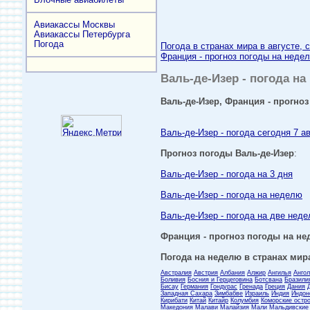
Авиакассы Москвы
Авиакассы Петербурга
Погода
Погода в странах мира в августе, 
Франция - прогноз погоды на недел
Валь-де-Изер - погода на
Валь-де-Изер, Франция - прогноз
Валь-де-Изер - погода сегодня 7 а
Прогноз погоды Валь-де-Изер
:
Валь-де-Изер - погода на 3 дня
Валь-де-Изер - погода на неделю
Валь-де-Изер - погода на две неде
Франция - прогноз погоды на нед
Погода на неделю в странах мира
Австралия
Австрия
Албания
Алжир
Ангилья
Анго
Боливия
Босния и Герцеговина
Ботсвана
Бразили
Бисау
Германия
Гондурас
Гренада
Греция
Дания
Западная Сахара
Зимбабве
Израиль
Индия
Индон
Кирибати
Китай
Китайр
Колумбия
Коморские остр
Македония
Малави
Малайзия
Мали
Мальдивские