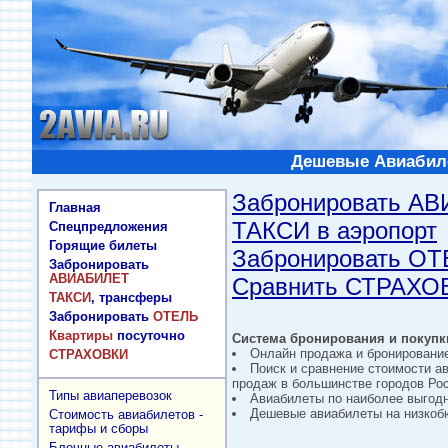
Дешевые Авиабиле
Забронировать А
Главная
ТАКСИ в аэропорт
Спецпредложения
Горящие билеты
Забронировать О
Забронировать
АВИАБИЛЕТ
Сравнить СТРАХО
ТАКСИ
, трансферы
Забронировать
ОТЕЛЬ
Квартиры
посуточно
Система бронирования и покупки
Онлайн продажа и бронировани
СТРАХОВКИ
Поиск и сравнение стоимости а
продаж в большинстве городов Рос
Типы авиаперевозок
Авиабилеты по наиболее выгод
Дешевые авиабилеты на низкобю
Стоимость авиабилетов -
тарифы и сборы
Блочные авиабилеты