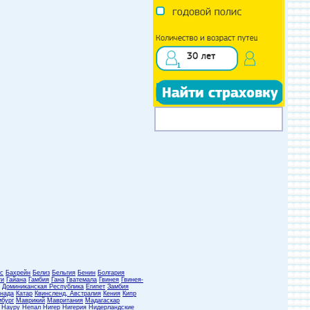
с
Бахрейн
Белиз
Бельгия
Бенин
Болгария
ти
Гайана
Гамбия
Гана
Гватемала
Гвинея
Гвинея-
Доминиканская Республика
Египет
Замбия
нада
Катар
Квинсленд, Австралия
Кения
Кипр
бург
Маврикий
Мавритания
Мадагаскар
Науру
Непал
Нигер
Нигерия
Нидерландские