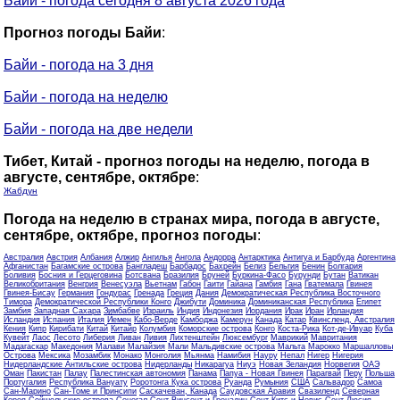
Байи - погода сегодня 8 августа 2026 года
Прогноз погоды Байи
:
Байи - погода на 3 дня
Байи - погода на неделю
Байи - погода на две недели
Тибет, Китай - прогноз погоды на неделю, погода в
августе, сентябре, октябре
:
Жабдун
Погода на неделю в странах мира, погода в августе,
сентябре, октябре, прогноз погоды
:
Австралия
Австрия
Албания
Алжир
Ангилья
Ангола
Андорра
Антарктика
Антигуа и Барбуда
Аргентина
Афганистан
Багамские острова
Бангладеш
Барбадос
Бахрейн
Белиз
Бельгия
Бенин
Болгария
Боливия
Босния и Герцеговина
Ботсвана
Бразилия
Бруней
Буркина-Фасо
Бурунди
Бутан
Ватикан
Великобритания
Венгрия
Венесуэла
Вьетнам
Габон
Гаити
Гайана
Гамбия
Гана
Гватемала
Гвинея
Гвинея-Бисау
Германия
Гондурас
Гренада
Греция
Дания
Демократическая Республика Восточного
Тимора
Демократической Республики Конго
Джибути
Доминика
Доминиканская Республика
Египет
Замбия
Западная Сахара
Зимбабве
Израиль
Индия
Индонезия
Иордания
Ирак
Иран
Ирландия
Исландия
Испания
Италия
Йемен
Кабо-Верде
Камбоджа
Камерун
Канада
Катар
Квинсленд, Австралия
Кения
Кипр
Кирибати
Китай
Китайр
Колумбия
Коморские острова
Конго
Коста-Рика
Кот-де-Ивуар
Куба
Кувейт
Лаос
Лесото
Либерия
Ливан
Ливия
Лихтенштейн
Люксембург
Маврикий
Мавритания
Мадагаскар
Македония
Малави
Малайзия
Мали
Мальдивские острова
Мальта
Марокко
Маршалловы
Острова
Мексика
Мозамбик
Монако
Монголия
Мьянма
Намибия
Науру
Непал
Нигер
Нигерия
Нидерландские Антильские острова
Нидерланды
Никарагуа
Ниуэ
Новая Зеландия
Норвегия
ОАЭ
Оман
Пакистан
Палау
Палестинская автономия
Панама
Папуа - Новая Гвинея
Парагвай
Перу
Польша
Португалия
Республика Вануату
Роротонга Кука острова
Руанда
Румыния
США
Сальвадор
Самоа
Сан-Марино
Сан-Томе и Принсипи
Саскачеван, Канада
Саудовская Аравия
Свазиленд
Северная