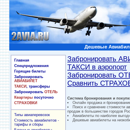
Дешевые Авиабиле
Забронировать А
Главная
ТАКСИ в аэропорт
Спецпредложения
Горящие билеты
Забронировать О
Забронировать
АВИАБИЛЕТ
Сравнить СТРАХО
ТАКСИ
, трансферы
Забронировать
ОТЕЛЬ
Квартиры
посуточно
Система бронирования и покупки
Онлайн продажа и бронировани
СТРАХОВКИ
Поиск и сравнение стоимости а
продаж в большинстве городов Рос
Типы авиаперевозок
Авиабилеты по наиболее выгод
Дешевые авиабилеты на низкобю
Стоимость авиабилетов -
тарифы и сборы
Блочные авиабилеты