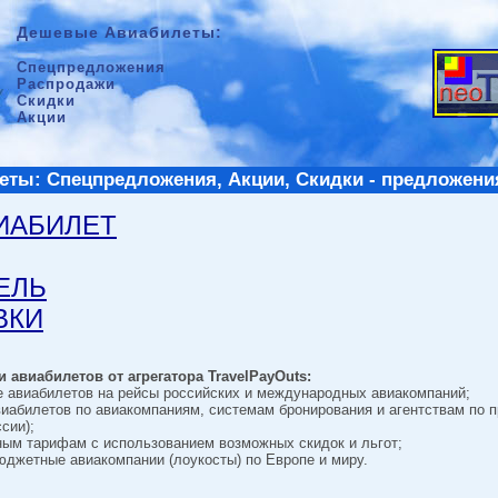
Дешевые Авиабилеты:
Спецпредложения
Распродажи
Скидки
Акции
ты: Спецпредложения, Акции, Скидки - предложени
ВИАБИЛЕТ
ТЕЛЬ
ВКИ
 авиабилетов от агрегатора TravelPayOuts:
е авиабилетов на рейсы российских и международных авиакомпаний;
виабилетов по авиакомпаниям, системам бронирования и агентствам по 
сии);
ным тарифам с использованием возможных скидок и льгот;
джетные авиакомпании (лоукосты) по Европе и миру.