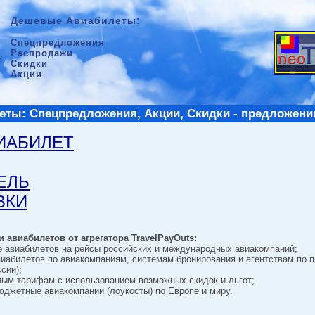
Дешевые Авиабилеты:
Спецпредложения
Распродажи
Скидки
Акции
ты: Спецпредложения, Акции, Скидки - предложени
ВИАБИЛЕТ
ТЕЛЬ
ВКИ
 авиабилетов от агрегатора TravelPayOuts:
е авиабилетов на рейсы российских и международных авиакомпаний;
виабилетов по авиакомпаниям, системам бронирования и агентствам по 
сии);
ным тарифам с использованием возможных скидок и льгот;
джетные авиакомпании (лоукосты) по Европе и миру.