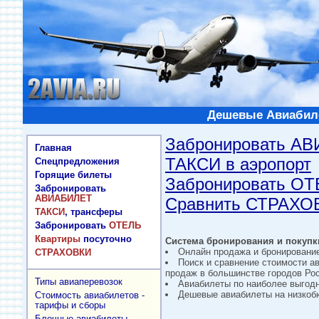
Дешевые Авиабиле
Забронировать А
Главная
ТАКСИ в аэропорт
Спецпредложения
Горящие билеты
Забронировать О
Забронировать
АВИАБИЛЕТ
Сравнить СТРАХО
ТАКСИ
, трансферы
Забронировать
ОТЕЛЬ
Квартиры
посуточно
Система бронирования и покупки
Онлайн продажа и бронировани
СТРАХОВКИ
Поиск и сравнение стоимости а
продаж в большинстве городов Рос
Типы авиаперевозок
Авиабилеты по наиболее выгод
Дешевые авиабилеты на низкобю
Стоимость авиабилетов -
тарифы и сборы
Блочные авиабилеты